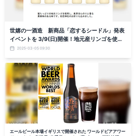
世嬉の一酒造 新商品「恋するシードル」発表
イベントを 3/9(日)開催！地元産リンゴを使用
した麦芽が香るアルコール飲料
2025-03-05 09:30
エールビール本場イギリスで開催された ワールドビアアワー