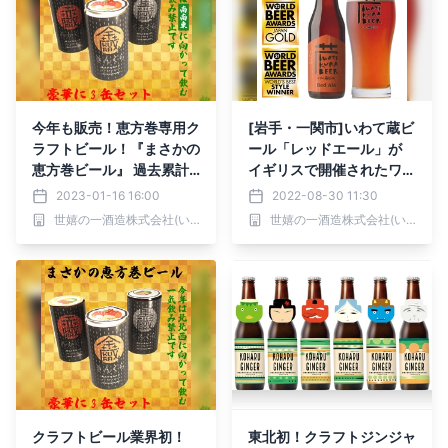
今年も販売！恵方巻専用ク
[岩手・一関市]いわて蔵ビ
ラフトビール！『まさかの
ール「レッドエール」が
恵方巻ビール』 過去累計
イギリスで開催されたワー
販売本数8,000本越え！
ルドビアアワード2022に
2023-01-16 16:00
2022-08-30 11:30
食前ロスも考えた美味しい
て 二年連続となる世界1位
世嬉の一酒造株式会社(いわて蔵ビール)
世嬉の一酒造株式会社(いわて蔵ビール)
ビール 食材ロス問題に
を受賞！
も焦点をあてた新商品
クラフトビール業界初！
東北初！クラフトジンジャ