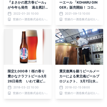
『まさかの恵方巻ビール』
ーエール 「KOHARU GIN
が今年も発売 過去累計
GER」販売開始！ コロナ
販売本数5,000本越え！
に負けない！ 岩手県の老
2022-01-20 10:00
2021-09-13 10:00
食材ロス問題にも焦点をあ
舗酒蔵「世嬉の一酒造」の
世嬉の一酒造株式会社(いわて蔵ビール)
世嬉の一酒造株式会社(いわて蔵ビール)
てた新商品
開発第三弾！
限定2,000本！桜の香り
震災復興を願うビールメー
豊かなクラフトビール3月
カーによる東北魂ビールプ
26日発売 いわて蔵ビー
ロジェクト、 3月7日(水)
ルから、「桜嵐IPA～Pink
スプリングバレーブルワリ
2018-03-22 10:30
2018-02-15 08:00
Tyhoon～」登場
ー東京で発表会・試飲会開
世嬉の一酒造株式会社(いわて蔵ビール)
世嬉の一酒造株式会社(いわて蔵ビール)
催