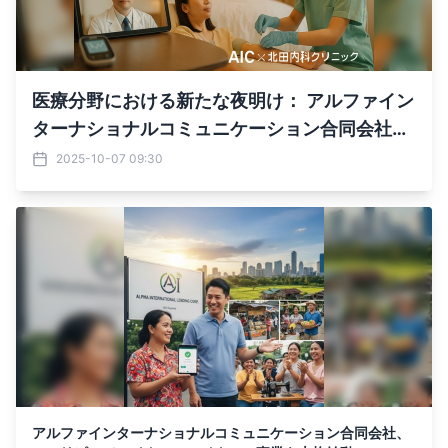
医療分野における新たな夜明け： アルファイン
ターナショナルコミュニケーション合同会社と
医療法人社団北田内科クリニックが戦略的提携
2025-10-07 09:30
を締結
アルファインターナショナルコミュニケーション合同会社、