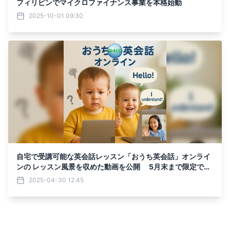
フィリピンでマイクロファイナンス事業を本格始動
2025-10-01 09:30
自宅で受講可能な英会話レッスン「おうち英会話」オンライ
ンの レッスン風景を収めた動画を公開 5月末まで限定で入
会金半額プロモーションを実施！
2025-04-30 12:45