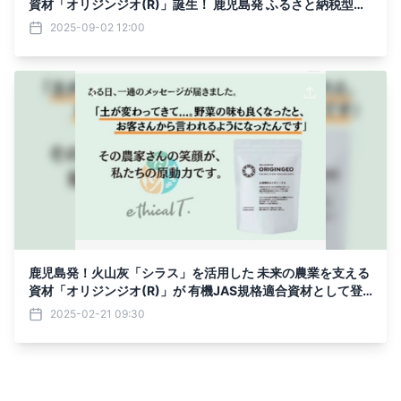
資材「オリジンジオ(R)」誕生！ 鹿児島発 ふるさと納税型プ
ロジェクトで未来を耕す挑戦がスタート
2025-09-02 12:00
鹿児島発！火山灰「シラス」を活用した 未来の農業を支える
資材「オリジンジオ(R)」が 有機JAS規格適合資材として登
録認定
2025-02-21 09:30