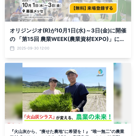
オリジンジオ(R)が10月1日(水)～3日(金)に開催
の 「第15回 農業WEEK(農業資材EXPO)」に初
出展！ ～鹿児島発・自然派バイオ資材に注目～
2025-09-30 12:00
『火山灰から、“痩せた農地”に希望を！』 “唯一無二”の農業