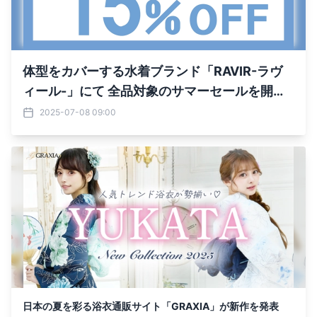
体型をカバーする水着ブランド「RAVIR-ラヴ
ィール-」にて 全品対象のサマーセールを開
催！ 7月7日(月)から7月15日(火)まで通常価格
2025-07-08 09:00
の15％オフで提供
日本の夏を彩る浴衣通販サイト「GRAXIA」が新作を発表