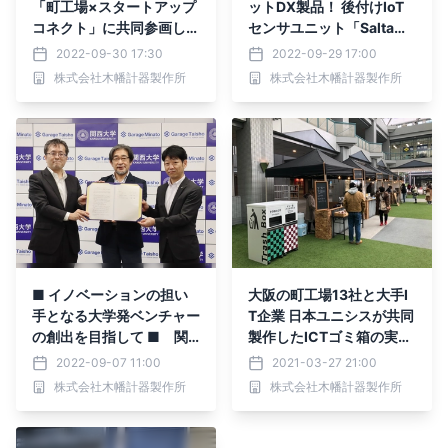
「町工場×スタートアップ
ットDX製品！ 後付けIoT
コネクト」に共同参画し協
センサユニット「Salta
業で社会課題に挑む。
®」に監視用PCアプリ「D
2022-09-30 17:30
2022-09-29 17:00
esktop Salta®」を無償付
株式会社木幡計器製作所
株式会社木幡計器製作所
属し本格販売開始。
■ イノベーションの担い
大阪の町工場13社と大手I
手となる大学発ベンチャー
T企業 日本ユニシスが共同
の創出を目指して ■ 関
製作したICTゴミ箱の実証
西大学イノベーション創生
実験を弁天町で実施
2022-09-07 11:00
2021-03-27 21:00
センターと Garage Minat
株式会社木幡計器製作所
株式会社木幡計器製作所
o、Garage Taishoが三者
間連携協定を締結