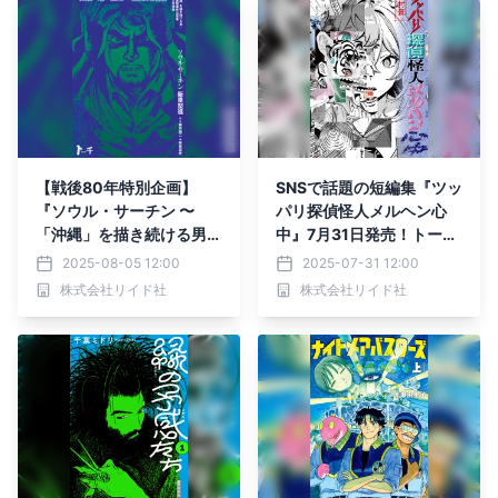
【戦後80年特別企画】
SNSで話題の短編集『ツッ
『ソウル・サーチン 〜
パリ探偵怪人メルヘン心
「沖縄」を描き続ける男・
中』7月31日発売！トー
新里堅進作品選集および評
ク・羊の丸焼きを食べるイ
2025-08-05 12:00
2025-07-31 12:00
伝〜』8月5日発売
ベントも開催
株式会社リイド社
株式会社リイド社