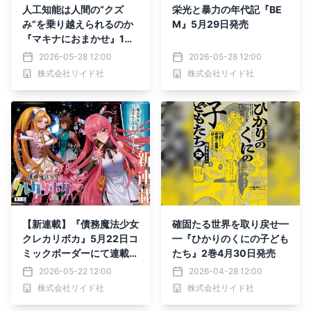
人工知能は人間の“クズ
栄光と暴力の年代記『BE
み”を乗り越えられるのか
M』5月29日発売
『マキナにおまかせ』1
巻 5月29日発売
2026-05-28 12:00
2026-05-28 12:00
株式会社リイド社
株式会社リイド社
【新連載】『債務魔法少女
確固たる世界を取り戻せ━
クレカリボカ』5月22日コ
━『ひかりのくにの子ども
ミックボーダーにて連載ス
たち』2巻4月30日発売
タート
2026-05-22 12:00
2026-04-28 12:00
株式会社リイド社
株式会社リイド社