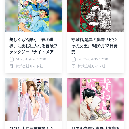
美しくも冷酷な「夢の世
守城戦 驚異の決着『ビジ
界」に挑む壮大なる冒険フ
ャの女王』8巻9月12日発
ァンタジー『ナイトメアバ
売
スターズ』下巻9月30日発
2025-09-26 12:00
2025-09-12 12:00
売
株式会社リイド社
株式会社リイド社
♡♡な大江戸裏稼業！？
リアル寺院と青春【真宗系