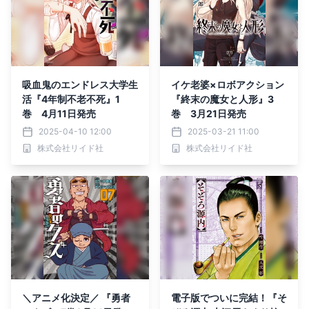
吸血鬼のエンドレス大学生
イケ老婆×ロボアクション
活『4年制不老不死』1
『終末の魔女と人形』3
巻 4月11日発売
巻 3月21日発売
2025-04-10 12:00
2025-03-21 11:00
株式会社リイド社
株式会社リイド社
＼アニメ化決定／ 『勇者
電子版でついに完結！『そ