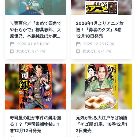
＼実写化／『まめで四角で
2026年1月よりアニメ放
やわらかで』柳葉敏郎、大
送！『勇者のクズ』8巻
原優乃、本島純政ほか豪華
12月18日発売
キャスト出演！
2026-01-05 10:30
2025-12-18 12:00
株式会社リイド社
株式会社リイド社
寿司屋の勘が事件の鍵を握
元気が出る大江戸そば物語
る！？『寿司銀捕物帖』1
『そば屋 幻庵』18巻12月1
巻12月12日発売
2日発売