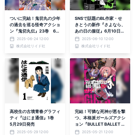
ついに完結！鬼切丸の少年
SNSで話題のBL作家・せ
の過去を巡る怪奇アクショ
きとうの新作『さよなら、
ン『鬼切丸伝』23巻 6月
あの日の服従』6月10日発
24日発売
売
2025-06-24 12:00
2025-06-10 12:00
株式会社リイド社
株式会社リイド社
高校生の古墳青春グラフィ
完結！可憐な死神が悪を撃
ティ『はにま通信』1巻
つ、本格派ガールズアクシ
5月29日発売
ョン『BULLET BALLET B
AD GIRLS』3巻5月21日
2025-05-29 12:00
2025-05-21 12:00