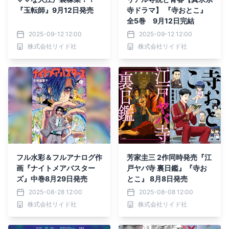
『玉転師』9月12日発売
寺ドラマ】 『寺おとこ』
全5巻 9月12日完結
2025-09-12 12:00
2025-09-12 12:00
株式会社リイド社
株式会社リイド社
フル水彩＆フルアナログ作
芳家圭三 2作同時発売『江
画『ナイトメアバスター
戸ヤバ寺 裏日鑑』『寺お
ズ』中巻8月29日発売
とこ』 8月8日発売
2025-08-28 12:00
2025-08-08 12:00
株式会社リイド社
株式会社リイド社