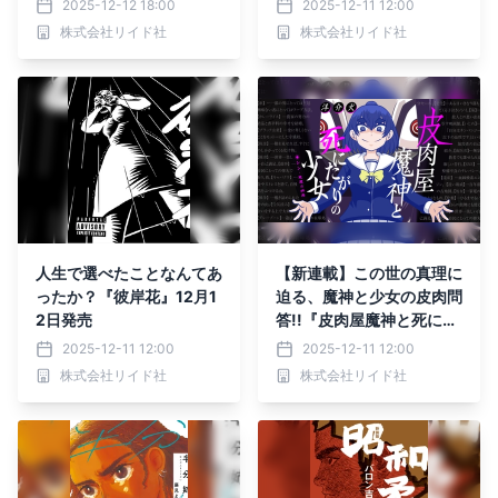
2025-12-12 18:00
2025-12-11 12:00
株式会社リイド社
株式会社リイド社
人生で選べたことなんてあ
【新連載】この世の真理に
ったか？『彼岸花』12月1
迫る、魔神と少女の皮肉問
2日発売
答!!『皮肉屋魔神と死にた
がりの少女 シン・悪魔の
2025-12-11 12:00
2025-12-11 12:00
辞典』12月12日連載スタ
株式会社リイド社
株式会社リイド社
ート