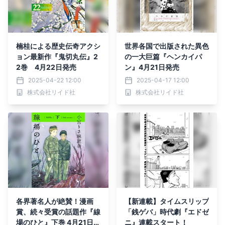
楠桂による歴史伝奇アクシ
世界各国で出版された異色
ョン最新作『鬼切丸伝』2
の一大巨篇『ヘンカイパ
2巻 4月22日発売
ン』4月21日発売
2025-04-22 12:00
2025-04-17 12:00
株式会社リイド社
株式会社リイド社
各界著名人が絶賛！漫画
【新連載】タイムスリップ
賞、続々受賞の話題作『線
「銭ゲバ」時代劇『エドゼ
場のひと』下巻 4月21日発
ニ』連載スタート！