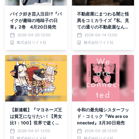
バイク好き芸人注目!?『バ
不動産業にまつわる闇と怪
イクが趣味の地味子の日
異をコミカライズ『私、見
常』2巻 4月20日発売
ての通りの不動産屋なんで
すが…』1巻4月15日発売
2026-04-20 12:00
2026-04-14 12:00
株式会社リイド社
株式会社リイド社
【新連載】『マヨネーズ王
令和の最先端シスターフッ
は貧乏になりたい！【男女
ド・コミック『We are co
比1：100】世界で逝く勘
nnected』3月30日発売
違い出世街道』4月3日連
2026-04-01 12:00
2026-03-26 12:00
載スタート
株式会社リイド社
株式会社リイド社