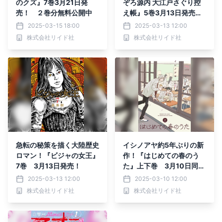
のクズ』7巻3月21日発
ぞろ源内 大江戸さぐり控
売！ ２巻分無料公開中
え帳』5巻3月13日発売
新連載情報も
2025-03-15 18:00
2025-03-13 12:00
株式会社リイド社
株式会社リイド社
急転の秘策を描く大陸歴史
イシノアヤ約5年ぶりの新
ロマン！『ビジャの女王』
作！『はじめての春のう
7巻 3月13日発売！
た』上下巻 3月10日同時
発売！
2025-03-13 12:00
2025-03-10 12:00
株式会社リイド社
株式会社リイド社