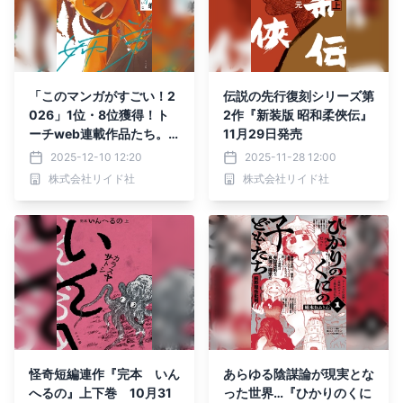
「このマンガがすごい！2
伝説の先行復刻シリーズ第
026」1位・8位獲得！ト
2作『新装版 昭和柔俠伝』
ーチweb連載作品たち。
11月29日発売
作者書き下ろしイラストも
2025-12-10 12:20
2025-11-28 12:00
株式会社リイド社
株式会社リイド社
怪奇短編連作『完本 いん
あらゆる陰謀論が現実とな
へるの』上下巻 10月31
った世界…『ひかりのくに