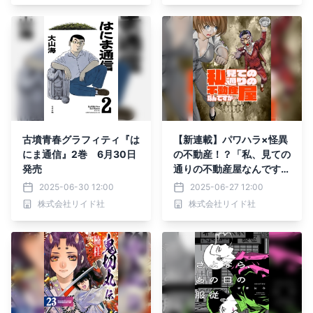
古墳青春グラフィティ『は
【新連載】パワハラ×怪異
にま通信』2巻 6月30日
の不動産！？「私、見ての
発売
通りの不動産屋なんです
が…」6月27日連載スター
2025-06-30 12:00
2025-06-27 12:00
ト
株式会社リイド社
株式会社リイド社