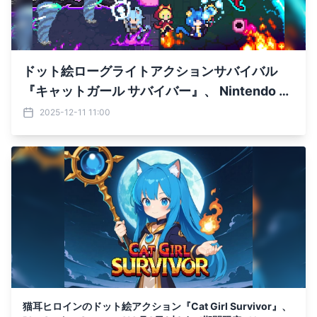
ドット絵ローグライトアクションサバイバル
『キャットガール サバイバー』、 Nintendo S
witchにて12月30日までセール実施中！
2025-12-11 11:00
猫耳ヒロインのドット絵アクション『Cat Girl Survivor』、