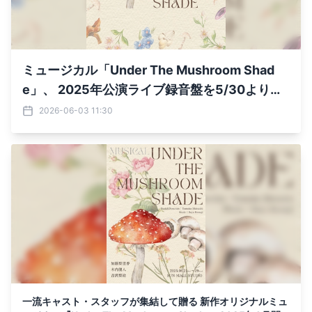
ミュージカル「Under The Mushroom Shad
e」、 2025年公演ライブ録音盤を5/30より配
信開始、 再演は6/5より池袋で上演
2026-06-03 11:30
一流キャスト・スタッフが集結して贈る 新作オリジナルミュ