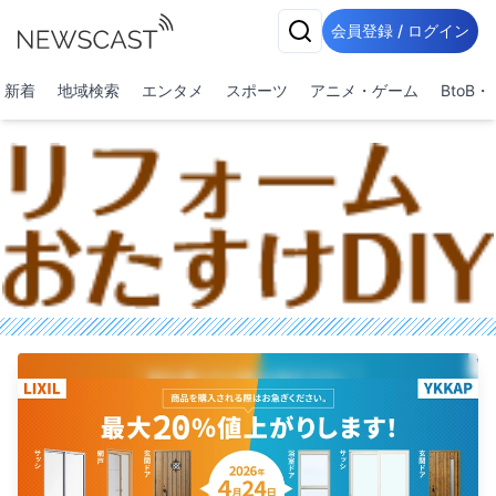
会員登録 / ログイン
新着
地域検索
エンタメ
スポーツ
アニメ・ゲーム
BtoB