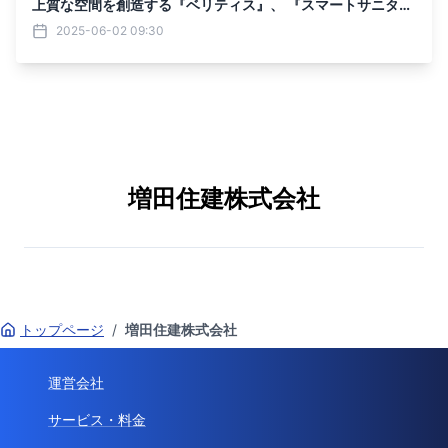
上質な空間を創造する『ベリティス』、 『スマートサニタリ
ー』の取扱いを開始
2025-06-02 09:30
増田住建株式会社
トップページ
/
増田住建株式会社
運営会社
サービス・料金