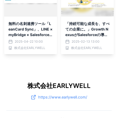
無料の名刺連携ツール「L
「持続可能な成長を、すべ
eanCard Sync」、LINE ×
ての企業に。」Growth N
myBridge × Salesforce
exusがSalesforceの導入
連携で中小企業の営業DX
をシンプルにし、活用段階
2025-04-22 10:00
2025-02-13 13:00
を加速
に合わせた支援でDXを加
株式会社EARLYWELL
株式会社EARLYWELL
速！
株式会社EARLYWELL
https://www.earlywell.com/