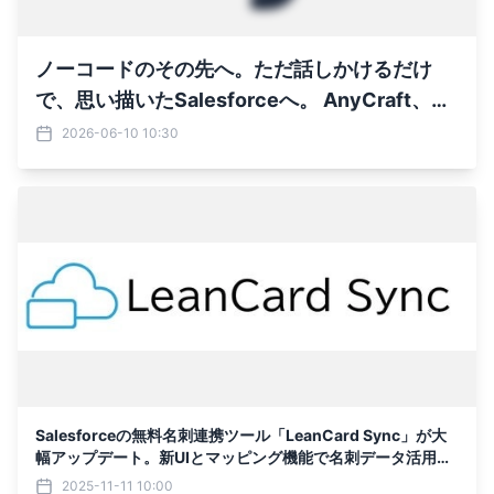
ノーコードのその先へ。ただ話しかけるだけ
で、思い描いたSalesforceへ。 AnyCraft、モ
ニター企業10社を限定募集
2026-06-10 10:30
Salesforceの無料名刺連携ツール「LeanCard Sync」が大
幅アップデート。新UIとマッピング機能で名刺データ活用を
加速
2025-11-11 10:00