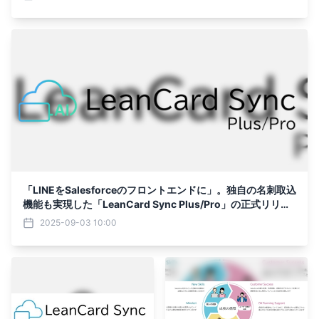
「LINEをSalesforceのフロントエンドに」。独自の名刺取込
機能も実現した「LeanCard Sync Plus/Pro」の正式リリー
スに先駆け、モデルユーザーの募集を開始
2025-09-03 10:00