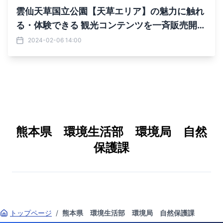
雲仙天草国立公園【天草エリア】の魅力に触れ
る・体験できる 観光コンテンツを一斉販売開
始！各コンテンツをダイジェストで 観ることの
2024-02-06 14:00
できるプロモーションムービーも一斉リリース
熊本県 環境生活部 環境局 自然
保護課
トップページ
/
熊本県 環境生活部 環境局 自然保護課