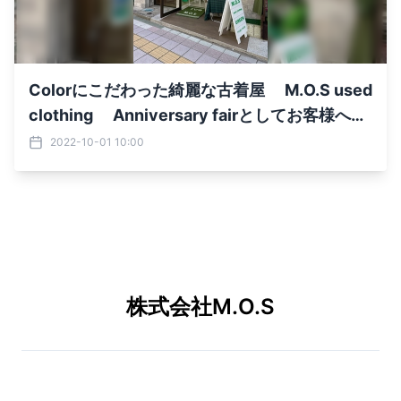
Colorにこだわった綺麗な古着屋 M.O.S used
clothing Anniversary fairとしてお客様への
感謝企画実施中
2022-10-01 10:00
株式会社M.O.S