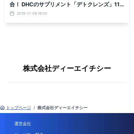
合！ DHCのサプリメント「デトクレンズ」11
月8日より発売 TV-CMにはオリエンタルラジ
2018-11-08 18:30
オ・藤森慎吾さん、 サンリオの人気キャラクタ
ー・アグレッシブ烈子を起用
株式会社ディーエイチシー
トップページ
/
株式会社ディーエイチシー
運営会社