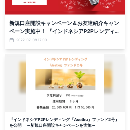
新規口座開設キャンペーン＆お友達紹介キャン
ペーン実施中！ 『インドネシアP2Pレンディン
グ「Asetku」ファンド23号・24号』 7月11日
2022-07-08 17:00
より募集開始
『インドネシアP2Pレンディング「Asetku」ファンド2号』
を公開 ～新規口座開設キャンペーンを実施～