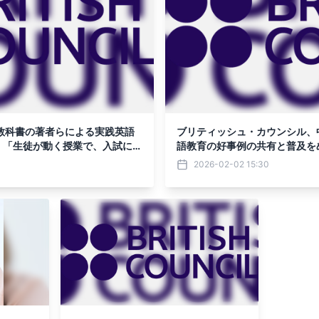
教科書の著者らによる実践英語
ブリティッシュ・カウンシル、
）「生徒が動く授業で、入試に負
語教育の好事例の共有と普及を
催
アウォード」（文部科学省後援
2026-02-02 15:30