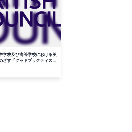
中学校及び高等学校における英
めざす「グッドプラクティス・
）募集開始