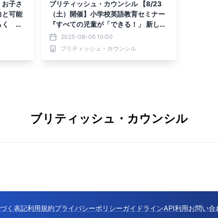
 お子さ
ブリティッシュ・カウンシル 【8/23
力と可能
（土）開催】小学校英語教育セミナー
らく 子
『すべての児童が「できる！」 新しい
小学校英語へ 「聞く話す」と「読み
2025-08-06 10:00
書き」を連動し、その先へつなげるた
ブリティッシュ・カウンシル
めに』（飯田橋ブリティッシュ・カウ
ンシルビル内）
ブリティッシュ・カウンシル
づく表記
利用規約
プライバシーポリシー
ガイドライン
API利用
お問い合