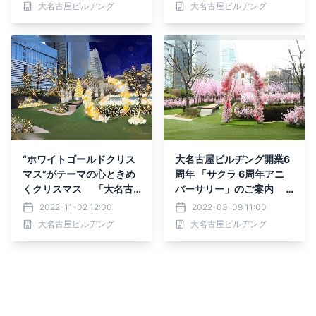
11月8日より開催
大名古屋ビルヂング
大名古屋ビルヂング
“ホワイトゴールドクリス
大名古屋ビルヂング開業6
マス”がテーマの心ときめ
周年 「サクラ 6周年アニ
くクリスマス 「大名古
バーサリー」のご案内 2
屋クリスマスイルミネーシ
022年3月9日(水)～4月2
2022-11-02 12:00
2022-03-09 11:00
ョン」を11月9日より開催
4日(日)予定
大名古屋ビルヂング
大名古屋ビルヂング