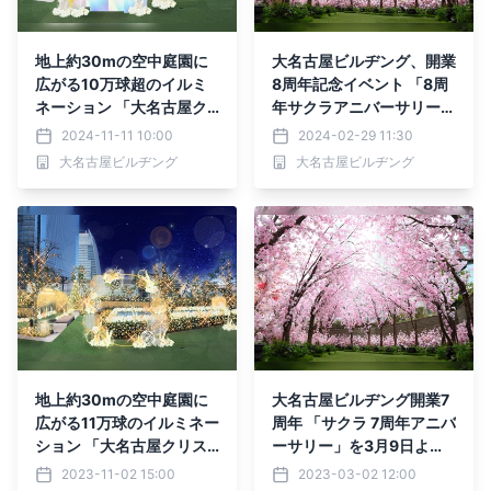
地上約30mの空中庭園に
大名古屋ビルヂング、開業
広がる10万球超のイルミ
8周年記念イベント 「8周
ネーション 「大名古屋ク
年サクラアニバーサリー」
リスマスイルミネーショ
を3月6日より開催
2024-11-11 10:00
2024-02-29 11:30
ン」を11月13日(水)より開
大名古屋ビルヂング
大名古屋ビルヂング
催
地上約30mの空中庭園に
大名古屋ビルヂング開業7
広がる11万球のイルミネー
周年 「サクラ 7周年アニバ
ション 「大名古屋クリス
ーサリー」を3月9日より
マスイルミネーション」を
開催
2023-11-02 15:00
2023-03-02 12:00