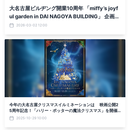
大名古屋ビルヂング開業10周年 「miffy’s joyf
ul garden in DAI NAGOYA BUILDING」 企画内
容を公開！
2026-03-02 12:00
今年の大名古屋クリスマスイルミネーションは 映画公開2
5周年記念！「ハリー・ポッターの魔法クリスマス」を開催
2025年11月12日(水)～12月25日(木)予定
2025-10-29 10:00