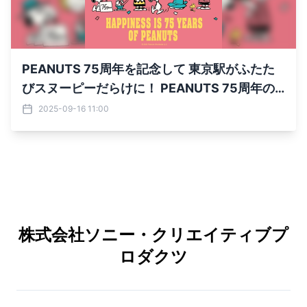
PEANUTS 75周年を記念して 東京駅がふたた
びスヌーピーだらけに！ PEANUTS 75周年の
期間限定ショップを開催
2025-09-16 11:00
株式会社ソニー・クリエイティブプ
ロダクツ