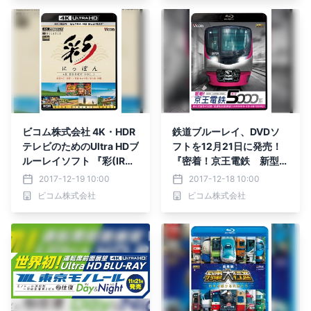
4日リリース！ブルーレイ
版は3月21日に
ビコム株式会社 4K・HDR
鉄道ブルーレイ、DVDソ
テレビのためのUltra HDブ
フトを12月21日に発売！
ルーレイソフト 『彩(IRO
『密着！京王電鉄 新型5
DORI)にっぽん 4K HDR紀
000系 新形式誕生の記録
2017-12-19 10:00
2017-12-18 10:00
行 Vol.1 ～美瑛の丘・初
／ 試運転前面展望【大島
ビコム株式会社
ビコム株式会社
夏 青森ねぶた祭 美ら
車両検修場～新宿～高幡不
島・沖縄～』 12月21日に
動検車区】』
リリース！