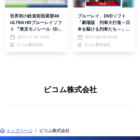
世界初の鉄道前面展望4K
ブルーレイ、DVDソフト
ULTRA HDブルーレイソフ
「劇場版 列車大行進～日
ト 『東京モノレール《Da
本を駆ける列車たち～」発
y＆Night(デイ＆ナイ
売のお知らせ
2017-11-14 13:00
2017-08-16 10:00
ト)》』を発売
ビコム株式会社
ビコム株式会社
ビコム株式会社
トップページ
/
ビコム株式会社