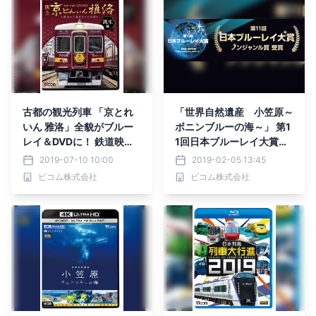
古都の観光列車 「京とれ
「世界自然遺産 小笠原～
いん 雅洛」全貌がブルー
ボニンブルーの海～」 第1
レイ＆DVDに！ 鉄道映像
1回日本ブルーレイ大賞
ソフト誕生編／展望編を7
～ノンジャンル賞 受賞～
2019-07-10 10:00
2019-02-05 13:45
月21日／8月21日発売
ビコム株式会社
ビコム株式会社