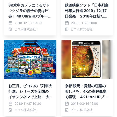
8K水中カメラによるザト
鉄道映像ソフト『日本列島
ウクジラの親子の姿は圧
列車大行進 2019』12月7
巻！ 4K Ultra HDブルーレ
日発売 2018年は新たに
イ映像ソフト 『世界自然
『キッズバージョン』もリ
2018-12-07 10:30
2018-11-28 11:00
遺産 小笠原 ～ボニンブル
リース！
ビコム株式会社
ビコム株式会社
ーの海～』 12月14日に発
売！
お正月、ビコムの『列車大
京都 鞍馬・貴船の紅葉の
行進』シリーズを全国の
美しさを、4Kの高解像度
イオンシネマで上映！ 大
で再現 4K Ultra HDブル
人500円と低価格設定／
ーレイの超高画質ソフト
2018-11-27 10:30
2018-03-16 16:00
地域に応じた鉄道を一挙公
『叡電 もみじのトンネル
ビコム株式会社
ビコム株式会社
開
へ 展望列車きらら』 3月2