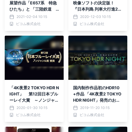
展望作品「E657系 特急
映像ソフトの決定版！
ひたち」と 「三陸鉄道
『日本列島 列車大行進20
リアス線」を2021年2月
21』 『れっしゃだいこう
2021-02-04 10:15
2020-12-03 10:15
に発売
しん2021 キッズバージョ
ビコム株式会社
ビコム株式会社
ン』12月5日発売
「4K夜景2 TOKYO HDR N
国内制作作品初のHDR10
IGHT」 第12回日本ブル
+作品 「4K夜景2 TOKYO
ーレイ大賞 ～ノンジャン
HDR NIGHT」発売のお知
ル賞 受賞～
らせ
2020-01-30 10:15
2019-11-20 10:15
ビコム株式会社
ビコム株式会社