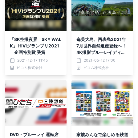
「8K空撮夜景 SKY WAL
奄美大島、西表島2021年
K」 HiViグランプリ2021
7月世界自然遺産登録へ！
企画特別賞 受賞
4K撮影ブルーレイディス
ク発売のお知らせ
2021-12-17 11:45
2021-05-12 17:00
ビコム株式会社
ビコム株式会社
DVD・ブルーレイ 運転席
家族みんなで楽しめる鉄道