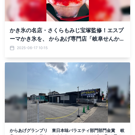
かき氷の名店・さくらもみじ宝塚監修！エスプ
ーマかき氷を、 からあげ専門店「岐阜せんか
ら」で7月4日に販売開始
2025-06-17 10:15
からあげグランプリ 東日本味バラエティ部門部門金賞 岐