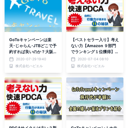
GoToキャンペーンは楽
【ベストセラー入り】考え
天･じゃらん･JTBどこで予
ない力【Amazon ９部門
約すれば良いのか？大阪・
でランキング１位獲得】ア
関西人オススメの旅行先
フターコロナの【新しい考
2020-07-29 19:40
2020-07-04 08:10
は？
え方】の書籍が
株式会社ハピエル
株式会社ハピエル
PDCAサイクルは古い？新
GoToキャンペーン！ホテ