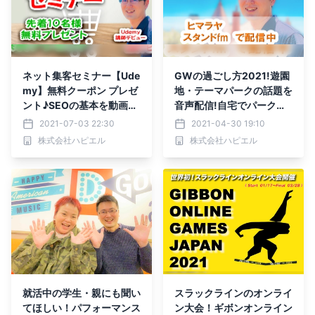
ネット集客セミナー【Ude
GWの過ごし方2021!遊園
my】無料クーポン プレゼ
地・テーマパークの話題を
ント♪SEOの基本を動画解
音声配信!自宅でパーク気
説
分を楽しもう！
2021-07-03 22:30
2021-04-30 19:10
株式会社ハピエル
株式会社ハピエル
就活中の学生・親にも聞い
スラックラインのオンライ
てほしい！パフォーマンス
ン大会！ギボンオンライン