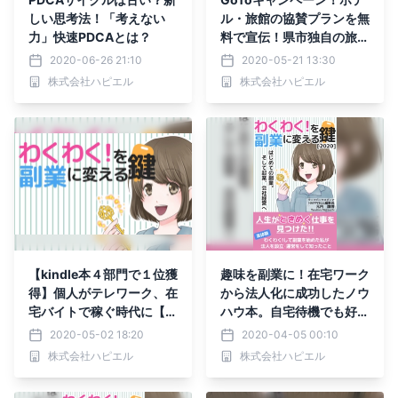
しい思考法！「考えない
ル・旅館の協賛プランを無
力」快速PDCAとは？
料で宣伝！県市独自の旅行
費半額補助情報も掲載中！
2020-06-26 21:10
2020-05-21 13:30
オススメのホテル予約サイ
株式会社ハピエル
株式会社ハピエル
トも紹介
【kindle本４部門で１位獲
趣味を副業に！在宅ワーク
得】個人がテレワーク、在
から法人化に成功したノウ
宅バイトで稼ぐ時代に【無
ハウ本。自宅待機でも好き
料キャンペーン】
なことをして稼ぐコツ
2020-05-02 18:20
2020-04-05 00:10
株式会社ハピエル
株式会社ハピエル