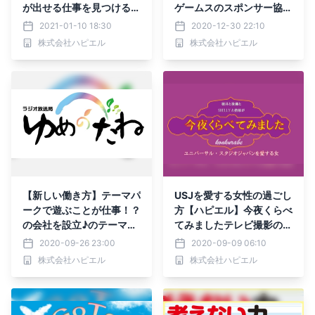
が出せる仕事を見つける方
ゲームスのスポンサー協賛
法！fmGIG夢叶屋＠アン
＆石田創真選手のオフィシ
2021-01-10 18:30
2020-12-30 22:10
ディのサテライトラジオ
ャルスポンサー就任
株式会社ハピエル
株式会社ハピエル
【新しい働き方】テーマパ
USJを愛する女性の過ごし
ークで遊ぶことが仕事！？
方【ハピエル】今夜くらべ
の会社を設立♪のテーマで
てみましたテレビ撮影の裏
ラジオ出演【ゆめのたね放
側＆マニアックな楽しみ方
2020-09-26 23:00
2020-09-09 06:10
送局】
調査結果
株式会社ハピエル
株式会社ハピエル