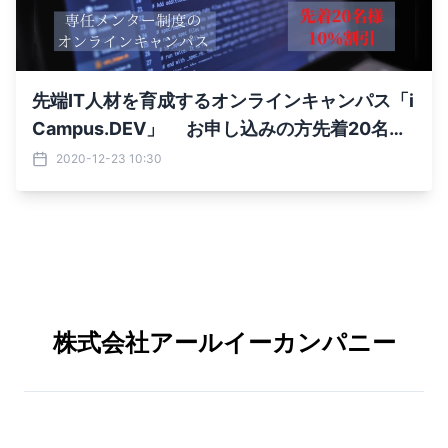
先端IT人材を育成するオンラインキャンパス「i
Campus.DEV」 お申し込みの方先着20名様
に10％割引の特典も
2020-12-23 10:30
株式会社アールイーカンパニー