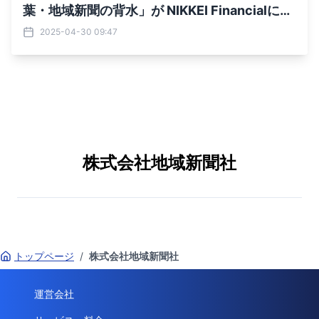
葉・地域新聞の背水」が NIKKEI Financialにて
掲載されました
2025-04-30 09:47
株式会社地域新聞社
トップページ
/
株式会社地域新聞社
運営会社