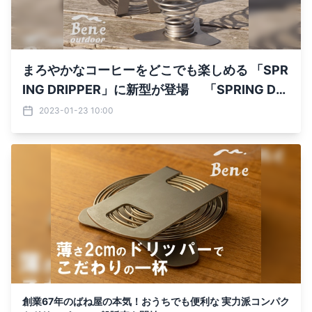
まろやかなコーヒーをどこでも楽しめる 「SPR
ING DRIPPER」に新型が登場 「SPRING DRI
PPER M」が2/1(水)に予約販売開始
2023-01-23 10:00
創業67年のばね屋の本気！おうちでも便利な 実力派コンパク