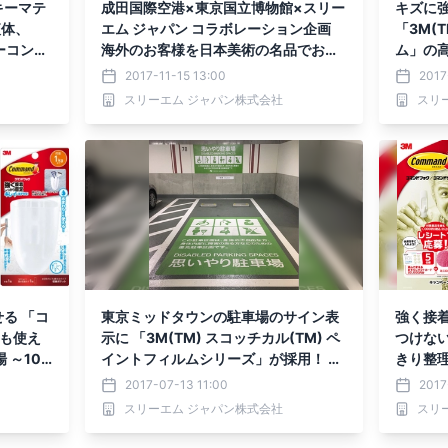
キーマテ
成田国際空港×東京国立博物館×スリー
キズに
液体、
エム ジャパン コラボレーション企画
「3M(T
ーコンピ
海外のお客様を日本美術の名品でお出
ム」の
暁光(G
迎え 壁面・天井を活用したミニギャ
め新交
2017-11-15 13:00
2017
に採用 さ
ラリーが登場
て採用
スリーエム ジャパン株式会社
スリ
採用システ
る 「コ
東京ミッドタウンの駐車場のサイン表
強く接
にも使え
示に 「3M(TM) スコッチカル(TM) ペ
つけな
 ～10
イントフィルムシリーズ」が採用！ 営
きり整理
業を停止せず、短時間で 「思いやり駐
おうち快
2017-07-13 11:00
2017
車場」の視認性をアップ
日～8月
スリーエム ジャパン株式会社
スリ