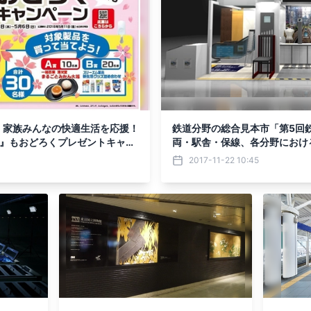
。家族みんなの快適生活を応援！
鉄道分野の総合見本市「第5回鉄
『壁』もおどろくプレゼントキャン
両・駅舎・保線、各分野におけ
)～5月6日(日)
案 6ホール 小間番号：J-22
2017-11-22 10:45