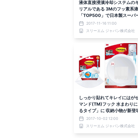
液体直接浸漬冷却システムの
リアルである 3Mのフッ素系
「TOP500」で日本製スーパ
ュータ最高の4位を獲得した 「
2017-11-16 11:00
youkou)」の冷却システム
スリーエム ジャパン株式会社
らに「GREEN500」では、
ムがトップ3を独占
しっかり貼れてキレイにはがせ
マンド(TM)フック 水まわり
るタイプ」に 収納小物が新登場
月1日より販売開始～
2017-10-02 12:00
スリーエム ジャパン株式会社