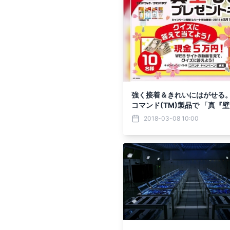
強く接着＆きれいにはがせる
コマンド(TM)製品で 「真
ペーン」開催 期間：3月1日(木
2018-03-08 10:00