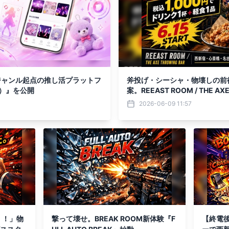
ジャンル起点の推し活プラットフ
斧投げ・シーシャ・物壊しの前
ウ）』を公開
案。REEAST ROOM / THE AX
0円の「せんべろ」企画を6月1
2026-06-09 11:57
！！」物
撃って壊せ。BREAK ROOM新体験『F
【終電