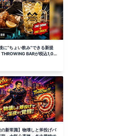
後に“ちょい飲み”できる新提
E THROWING BARが税込1,00
5日より試験開始
後の新常識】物壊しと斧投げバ