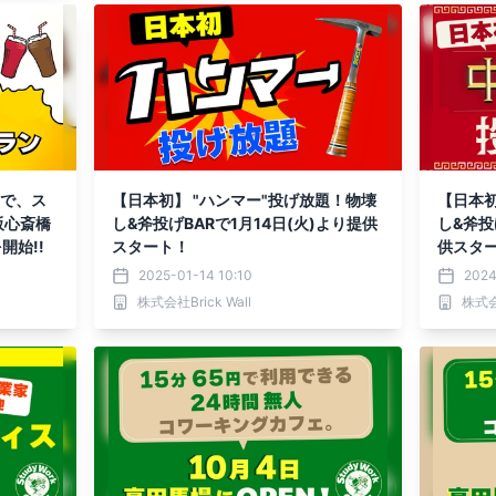
んで、ス
【日本初】 "ハンマー"投げ放題！物壊
【日本初
阪心斎橋
し&斧投げBARで1月14日(火)より提供
し&斧投
開始!!
スタート！
供スタ
2025-01-14 10:10
2024
株式会社Brick Wall
株式会社