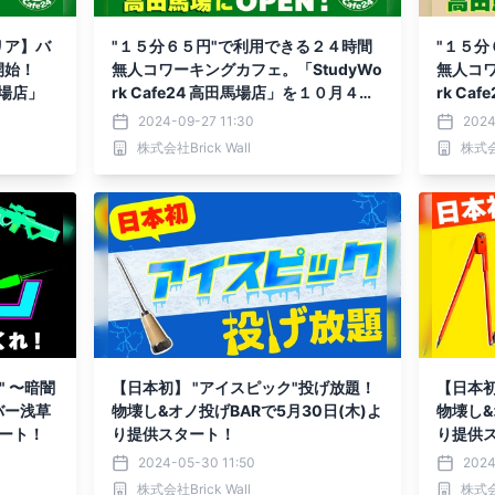
リア】バ
"１５分６５円"で利用できる２４時間
"１５分
開始！
無人コワーキングカフェ。「StudyWo
無人コワ
田馬場店」
rk Cafe24 高田馬場店」を１０月４日
rk C
(金)に新規オープン！
(金)に
2024-09-27 11:30
2024
株式会社Brick Wall
株式会社
" 〜暗闇
【日本初】 "アイスピック"投げ放題！
【日本初
バー浅草
物壊し&オノ投げBARで5月30日(木)よ
物壊し&
タート！
り提供スタート！
り提供
2024-05-30 11:50
2024
株式会社Brick Wall
株式会社