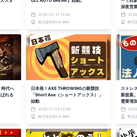
ビススタ
ULL AUTO BREAK』始動。
ーで西
深夜営
2026-03-17 12:06
2026
株式会社Brick Wall
株式会社
」時代へ
日本発！AXE THROWINGの新競技
ストレス
選ばれる
「Short Axe（ショートアックス）」
新提案。
始動
需要増
2026-01-06 13:08
2025
株式会社Brick Wall
株式会社