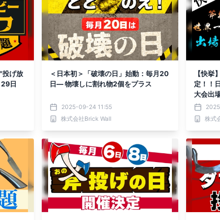
"投げ放
＜日本初＞「破壊の日」始動：毎月20
【快挙
29日
日— 物壊しに割れ物2個をプラス
定！！
大会出
2025-09-24 11:55
2025
株式会社Brick Wall
株式会社