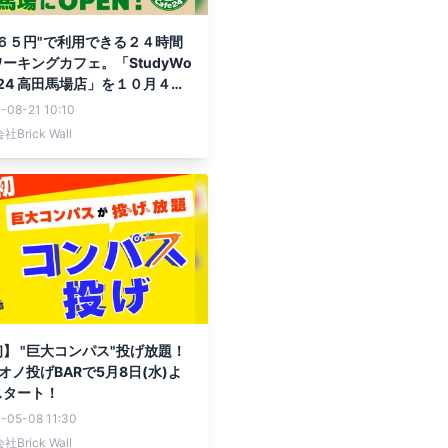
６５円"で利用できる２４時間
ーキングカフェ。「StudyWo
afe24 高田馬場店」を１０月４日
新規オープン！
-08-21 10:10
Brick Wall
】 "巨大コンパス"投げ放題！
オノ投げBARで5月8日(水)よ
スタート！
-05-08 11:30
Brick Wall