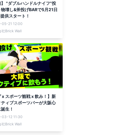
】 "ダブルハンドルナイフ"投
物壊し&斧投げBARで5月21日
り提供スタート！
-05-21 12:00
Brick Wall
 x スポーツ観戦 x 飲み！】新
クティブスポーツバーが大阪心
に誕生！
-03-12 11:30
Brick Wall