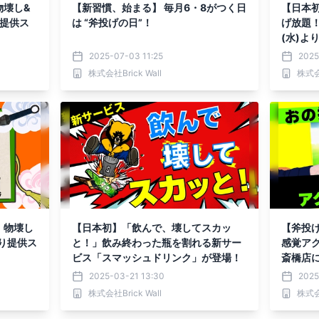
物壊し&
【新習慣、始まる】 毎月6・8がつく日
【日本初
り提供ス
は “斧投げの日”！
げ放題！
(水)よ
2025-07-03 11:25
2025
株式会社Brick Wall
株式会社
！物壊し
【日本初】「飲んで、壊してスカッ
【斧投げ
より提供ス
と！」飲み終わった瓶を割れる新サー
感覚ア
ビス「スマッシュドリンク」が登場！
斎橋店
2025-03-21 13:30
2025
株式会社Brick Wall
株式会社