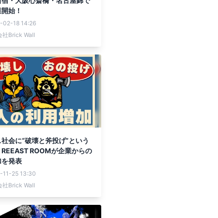
新宿・大阪心斎橋・名古屋錦で
業開始！
-02-18 14:26
Brick Wall
社会に“破壊と斧投げ”という
REEAST ROOMが企業からの
加を発表
-11-25 13:30
Brick Wall