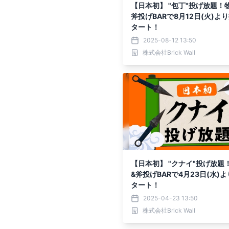
【日本初】 "包丁"投げ放題！
斧投げBARで8月12日(火)よ
タート！
2025-08-12 13:50
株式会社Brick Wall
【日本初】 "クナイ"投げ放題
&斧投げBARで4月23日(水)
タート！
2025-04-23 13:50
株式会社Brick Wall