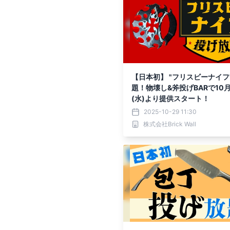
【日本初】 "フリスビーナイフ
題！物壊し&斧投げBARで10月
(水)より提供スタート！
2025-10-29 11:30
株式会社Brick Wall