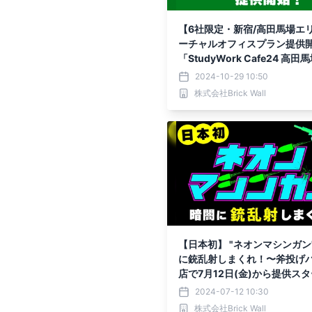
【6社限定・新宿/高田馬場エ
ーチャルオフィスプラン提供
「StudyWork Cafe24 高
2024-10-29 10:50
株式会社Brick Wall
【日本初】 "ネオンマシンガン
に銃乱射しまくれ！〜斧投げ
店で7月12日(金)から提供ス
2024-07-12 10:30
株式会社Brick Wall