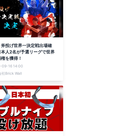
】斧投げ世界一決定戦出場確
日本人2名が予選リーグで世界
場権を獲得！
-09-16 14:00
Brick Wall