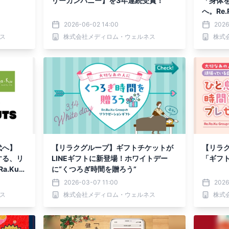
リーカンパニー】を3年連続受賞！
「身体
へ。Re
を願う
2026-06-02 14:00
2026
ス
株式会社メディロム・ウェルネス
株式
代へ】
【リラクグループ】ギフトチケットが
【リラ
する、リ
LINEギフトに新登場！ホワイトデー
「ギフ
a.Ku
に“くつろぎ時間を贈ろう”
休憩スペ
2026-03-07 11:00
2026
における
ス
株式会社メディロム・ウェルネス
株式