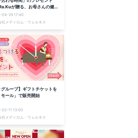
を労わる時間」のプレゼント
.Ra.Kuが贈る、お母さんの健康
「癒しのギフト」
-04-29 17:40
会社メディロム・ウェルネス
クグループ】ギフトチケットを
トモール」で販売開始
-02-11 13:00
会社メディロム・ウェルネス