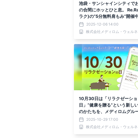
池袋・サンシャインシティで
の合間にホッとひと息。 Re.Ra.
ラク)の“5分無料肩もみ”開催
2025-12-06 14:00
株式会社メディロム・ウェルネ
10月30日は「リラクゼーシ
日」“健康を贈る”という新し
のかたちを、メディロムグル
案
2025-10-29 17:00
株式会社メディロム・ウェルネ