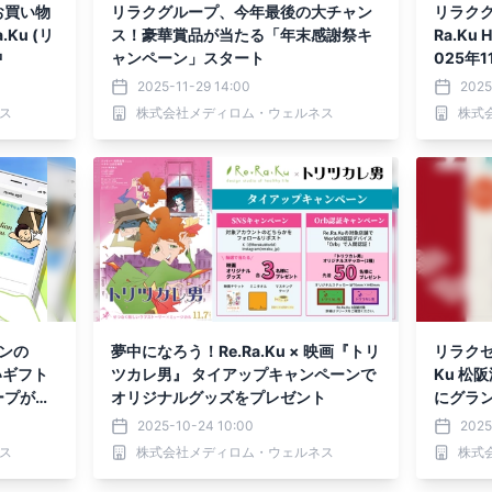
お買い物
リラクグループ、今年最後の大チャン
リラクグ
Ku (リ
ス！豪華賞品が当たる「年末感謝祭キ
Ra.K
中
ャンペーン」スタート
025年
2025-11-29 14:00
2025
ス
株式会社メディロム・ウェルネス
株式
ョンの
夢中になろう！Re.Ra.Ku × 映画『トリ
リラクゼ
いギフト
ツカレ男』 タイアップキャンペーンで
Ku 松
ープが提
オリジナルグッズをプレゼント
にグラ
2025-10-24 10:00
2025
ス
株式会社メディロム・ウェルネス
株式