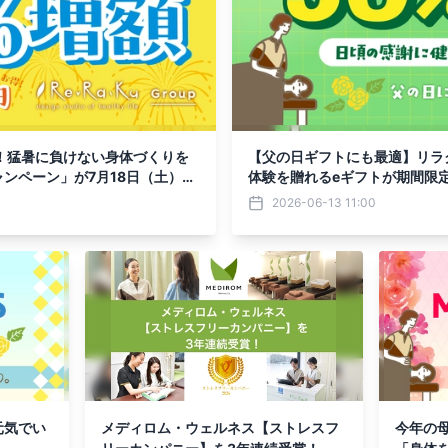
！猛暑に負けない身体づくりを
【父の日ギフトにも最適】リラ
ンペーン」が7月18日（土）よ
体験を贈れるeギフトが期間限定
を実施。6月13日～6月28日の
2026-06-13 11:00
元気でい
メディロム・ウェルネス【ストレスフ
今年の