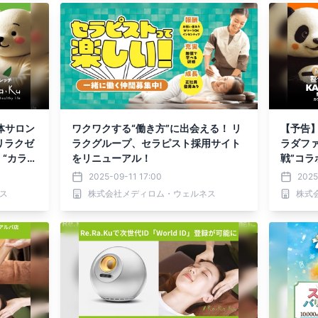
体サロン
ワクワクする“働き方”に出会える！ リ
【予告
リラクゼ
ラクグループ、セラピスト採用サイト
ラダファ
“カラ・
をリニューアル！
戦”コラ
2025-09-11 17:00
2025
ス
株式会社メディロム・ウェルネス
株式