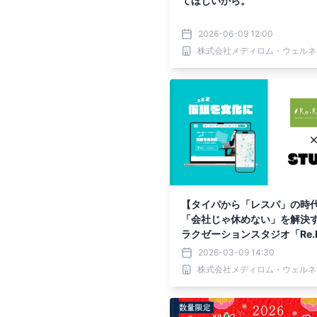
てほしいから。
2026-06-09 12:00
株式会社メディロム・ウェルネ
【タイパから「レスパ」の時
「会社じゃ休めない」を解決
ラクゼーションスタジオ「Re.R
」と STUTS が共同で仮眠・
2026-03-09 14:30
ースのシェアリングサービス
株式会社メディロム・ウェルネ
共同実証を開始