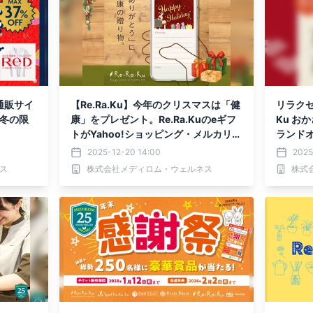
通販サイ
【Re.Ra.Ku】今年のクリスマスは「健
リラクゼ
、冬の限
康」をプレゼント。Re.Ra.Kuのeギフ
Ku お
！
トがYahoo!ショッピング・メルカリギ
ランド
フトで購入可能に！
2025-12-20 14:00
2025
ス
株式会社メディロム・ウェルネス
株式