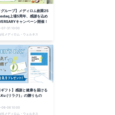
クグループ】メディロム創業25
asdaq上場5周年、感謝を込め
IVERSARYキャンペーン開催！
-07-31 10:00
会社メディロム・ウェルネス
日ギフト】感謝と健康を届ける
a.Ku (リラク)」の贈りもの
-06-06 10:00
会社メディロム・ウェルネス