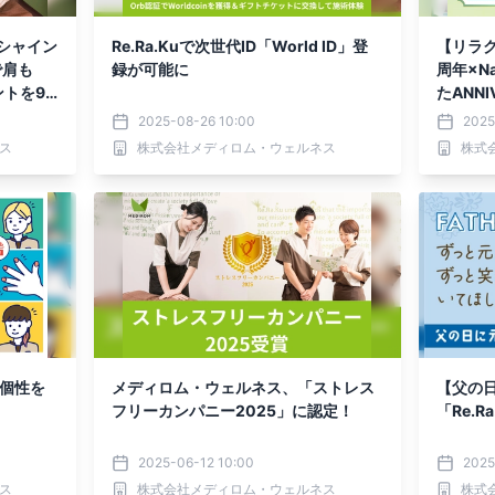
ンシャイン
Re.Ra.Kuで次世代ID「World ID」登
【リラ
で肩も
録が可能に
周年×N
トを9
たANN
2025-08-26 10:00
2025
ス
株式会社メディロム・ウェルネス
株式
員の個性を
メディロム・ウェルネス、「ストレス
【父の
フリーカンパニー2025」に認定！
「Re.R
2025-06-12 10:00
2025
ス
株式会社メディロム・ウェルネス
株式