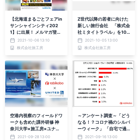
【北海道まるごとフェアin
Z世代以降の若者に向けた
サンシャインシティ202
新しい旅行会社 「株式会
1】に出展！ メルマガ登録
社ミタイトラベル」を10
で最大5,000円引きのク
月1日(金)に設立 旅工
2021-10-06 13:10
2021-10-05 13:00
ーポンが当たるゲームを実
房・日本旅行の共同出資に
株式会社旅工房
株式会社旅工房
施 PRステージでは紋別市
よる合弁会社
の魅力発信も
空港内視察のフィールドワ
～アンケート調査～「どう
ークも含めた課外研修 神
なる！？コロナ禍のシルバ
奈川大学×旅工房×ユナイ
ーウィーク」 「自宅で過
テッド航空 産学連携プロ
ごす」が6割強 ワクチン
2021-09-28 13:00
2021-09-16 13:00