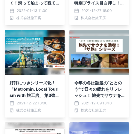
く！滑って泊まって観て楽
特別プライス目白押し！
しむ！ 女性限定スノーボ
「2022初売りセール」
2022-01-13 11:00
2021-12-27 15:00
ードツアー in星野リゾー
旅行代金が最大1万円分お
株式会社旅工房
株式会社旅工房
ト アルツ磐梯 旅工房
得！「トラベルジャンボく
公式サイトにて1月14日
じ」 12月27日(月)販売
（金）より販売開始
開始
好評につきシリーズ化！
今年の冬は話題の“ととの
「Metromin. Local Touri
う”で日々の疲れをリフレ
sm with 旅工房」 第3弾
ッシュ！ 旅先でサウナを
は“貝のまち”岩手県山田町
満喫！『サ旅』シリーズ 1
2021-12-22 13:00
2021-12-09 13:10
で世界一新鮮なホタテを堪
2月9日（木）より販売開
株式会社旅工房
株式会社旅工房
能 12月20日（月）販売開
始 ～サウナー社員が日本
始
全国からサウナを厳選して
ご提案～