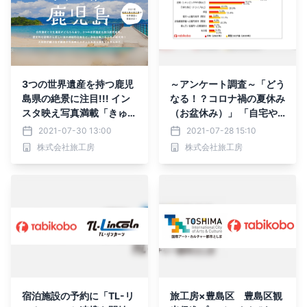
3つの世界遺産を持つ鹿児
～アンケート調査～「どう
島県の絶景に注目!!! イン
なる！？コロナ禍の夏休み
スタ映え写真満載「きゅん
（お盆休み）」 「自宅や
旅♡鹿児島」 特集ページ
近場で過ごす」が9割超
2021-07-30 13:00
2021-07-28 15:10
を７月３０日（金）に開設
「お盆の帰省」は約1割 新
株式会社旅工房
株式会社旅工房
型コロナ感染拡大前より遠
出を控える傾向に 「旅行
に行きたい」は約3割 ワ
クチン接種により回復の兆
しも
宿泊施設の予約に「TL-リ
旅工房×豊島区 豊島区観