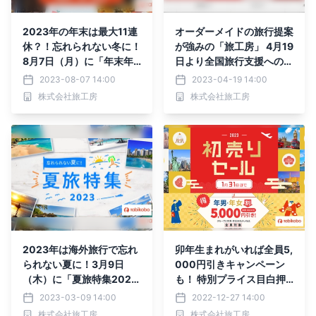
2023年の年末は最大11連
オーダーメイドの旅行提案
休？！忘れられない冬に！
が強みの「旅工房」 4月19
8月7日（月）に「年末年
日より全国旅行支援への参
始・冬休み特集2023-20
加を開始
2023-08-07 14:00
2023-04-19 14:00
24」をリリース
株式会社旅工房
株式会社旅工房
2023年は海外旅行で忘れ
卯年生まれがいれば全員5,
られない夏に！3月9日
000円引きキャンペーン
（木）に「夏旅特集202
も！ 特別プライス目白押
3」ページをリリース！
し！ 「2023初売りセー
2023-03-09 14:00
2022-12-27 14:00
ル」を開始！
株式会社旅工房
株式会社旅工房