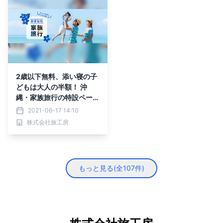
2歳以下無料、添い寝の子
どもは大人の半額！ 沖
縄・家族旅行の特設ページ
を6/17（木）開設 ご家族
2021-06-17 14:10
みんなで楽しめるツアーを
株式会社旅工房
多数ご紹介
もっと見る(全
107
件)