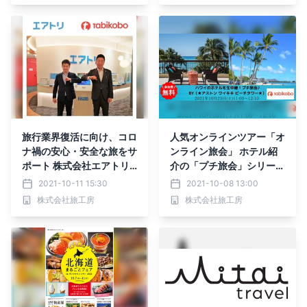
00名を突破！
旅行業界復活に向け、コロ
人気オンラインツアー「オ
ナ禍の安心・安全な旅をサ
ンライン旅会」 ホテル紹
ポート 株式会社エアトリ
介の「プチ旅会」シリーズ
および株式会社ピカパカと
が新登場 初回は10月23日
2021-10-11 15:30
2021-10-08 13:00
協業で「PCR検査センタ
(土)「アストンワイキキビ
株式会社旅工房
株式会社旅工房
ー」を開設 サンシャイン6
ーチホテル」
0 46階に10月11日（月）
よりオープン