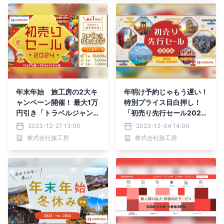
年末年始 旅工房の2大キ
年明け予約じゃもう遅い！
ャンペーン開催！ 最大1万
特別プライス目白押し！
円引き「トラベルジャンボ
「初売り先行セール202
くじ」と 「初売りセール2
4」を開始！
2023-12-27 13:00
2023-12-04 14:00
024」12月27日販売開
株式会社旅工房
株式会社旅工房
始！