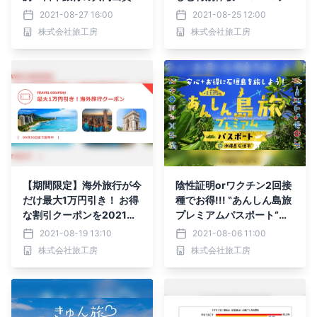
よる合弁会社 「株式会社
レミアム社会科見学202
2021-08-27 16:00
2021-08-25 12:00
ミタイトラベル」を設立
1”を9月・10月に開催 第1
株式会社旅工房
株式会社旅工房
弾は「サンシャインシティ
×東京ドームシティコラボ
ツアー」 8月25日（水）
より販売開始
【期間限定】海外旅行が今
陰性証明orワクチン2回接
だけ最大1万円引き！ お得
種でお得!!! ‟あんしん島旅
な割引クーポンを2021年
プレミアムパスポート“活
8月19日（木）より配布開
用 石垣島ツアーの販売を
2021-08-19 13:10
2021-08-06 11:00
始 トラベル・コンシェル
開始
株式会社旅工房
株式会社旅工房
ジュによる最新・海外旅行
LINE UPページも公開