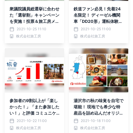
衆議院議員総選挙に合わせ
鉄道ファン必見！先着24
た「選挙割」キャンペーン
名限定！ ディーゼル機関
を実施！投票＆旅工房メル
車「DD20形」運転体験付
マガ登録で、対象のパッケ
き 大井川鐡道満喫ツアー
2021-10-25 11:10
2021-10-25 11:00
ージツアーで使える割引ク
を10月24日(日)より販売
株式会社旅工房
株式会社旅工房
ーポンを10月25日（月）
開始
より配布開始
参加者の9割以上が「楽し
湯沢市の秋の味覚を自宅で
かった！」「また参加した
堪能！ 現地でも希少な特
い！」と評価 コミュニケ
産品を詰め込んだオリジナ
ーション重視のオンライン
ル商品 「ゆざわBOX」を1
2021-10-22 11:00
2021-10-18 11:00
ツアー “オンライン旅
0月17日（日）より限定販
株式会社旅工房
株式会社旅工房
会”の延べ申込者数が15,0
売