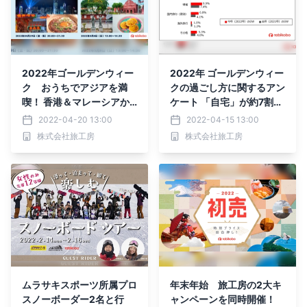
2022年ゴールデンウィー
2022年 ゴールデンウィー
ク おうちでアジアを満
クの過ごし方に関するアン
喫！ 香港＆マレーシアか
ケート 「自宅」が約7割
ら生中継で現地の最新情報
「近場（公園や買物等）」
2022-04-20 13:00
2022-04-15 13:00
をお届け 街歩きオンライ
が約4割 日帰り・国内旅
株式会社旅工房
株式会社旅工房
ン旅会（ツアー） 4月29
行、帰省はやや増加 自粛
日（金）・5月8日（日）
の傾向続くも外出再開の兆
開催
し GWに楽しめる奄美大
島＆石垣島ツアーや海外旅
行気分を満喫できる"オン
ライン旅会"もご紹介！
ムラサキスポーツ所属プロ
年末年始 旅工房の2大キ
スノーボーダー2名と行
ャンペーンを同時開催！