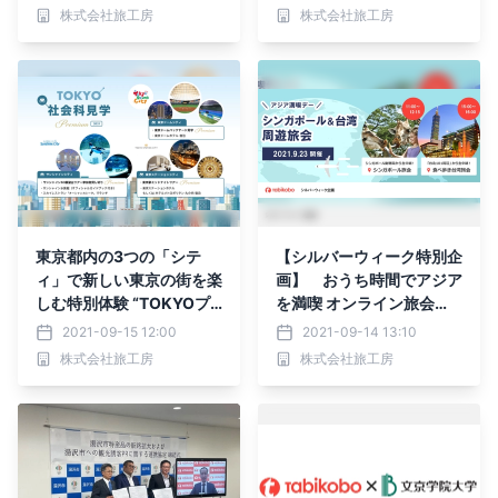
グラム2021を11月4日よ
接種が進むも自粛の傾向
株式会社旅工房
株式会社旅工房
り開始
ワクチン接種後にしたいこ
とは「国内・海外旅行」が
最多 行動制限緩和でも同
様の傾向 「旅行」への期
待が高まる兆しも
東京都内の3つの「シテ
【シルバーウィーク特別企
ィ」で新しい東京の街を楽
画】 おうち時間でアジア
しむ特別体験 “TOKYOプ
を満喫 オンライン旅会
レミアム社会科見学2021”
初！ 人気の2か国を1日
2021-09-15 12:00
2021-09-14 13:10
第2弾の販売決定 「サンシ
で巡る 「シンガポール＆
株式会社旅工房
株式会社旅工房
ャインシティ＋東京ステー
台湾周遊旅会」9月23日
ションシティ周遊ツアー」
（木・祝）開催
を11月6日（土）に開催