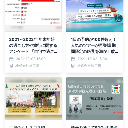
2021～2022年 年末年始
1日の予約が100件超え！
の過ごし方や旅行に関する
人気のツアーが再登場 期
アンケート 「自宅で過ご
間限定の絶景を満喫！紋別
す」が約8割 「帰省」が約
流氷クルーズ付きツアー 1
2021-12-03 15:00
2021-12-02 15:00
2割 初詣・帰省・買物・旅
2月2日(木)より販売開始
株式会社旅工房
株式会社旅工房
行はやや増加 自粛の傾向
続くも外出再開の兆し
世界のクリスマス特
映画を通じてSDGsを考え