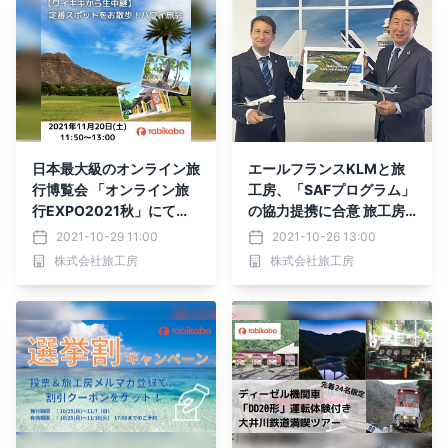
日本最大級のオンライン旅
エールフランスKLMと旅
行博覧会 「オンライン旅
工房、「SAFプログラム」
行EXPO2021秋」にてワ
の協力提携に合意 旅工房
イキキから生中継！ 「ハ
旅行会社としてアジア初の
2021-10-29 11:00
2021-10-26 13:00
ワイ旅会」を11月20日
パートナーへ 持続可能な
株式会社旅工房
株式会社旅工房
（土）に出展
航行に貢献 年内に推定3
6.3トンのCO2排出量削減
を目指す