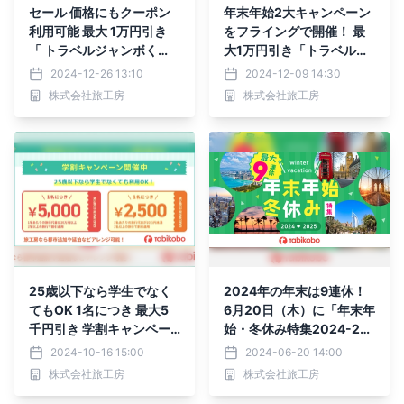
セール 価格にもクーポン
年末年始2大キャンペーン
利用可能 最大 1万円引き
をフライングで開催！ 最
「 トラベルジャンボく
大1万円引き「トラベルジ
じ」 と 「 初売りセール 2
ャンボくじ」と 「初売り
2024-12-26 13:10
2024-12-09 14:30
025」 12月 27日 開始！
セール2025」12月9日販
株式会社旅工房
株式会社旅工房
売開始！
25歳以下なら学生でなく
2024年の年末は9連休！
てもOK 1名につき 最大5
6月20日（木）に「年末年
千円引き 学割キャンペー
始・冬休み特集2024-20
ン！
25」をリリース
2024-10-16 15:00
2024-06-20 14:00
株式会社旅工房
株式会社旅工房