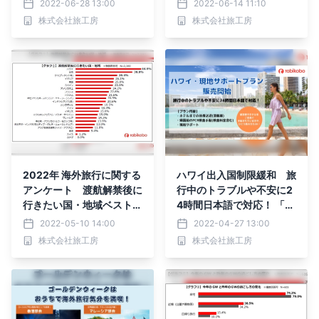
2022-06-28 13:00
2022-06-14 11:10
ジット50ドルプレゼント
株式会社旅工房
株式会社旅工房
SNSキャンペーン」を6月
28日(火)より開催！
2022年 海外旅行に関する
ハワイ出入国制限緩和 旅
アンケート 渡航解禁後に
行中のトラブルや不安に2
行きたい国・地域ベスト3
4時間日本語で対応！ 「ハ
はハワイ・台湾・タイ 高
ワイ・現地サポートプラ
2022-05-10 14:00
2022-04-27 13:00
まる海外旅行への期待 年
ン」 4月15日（金）より販
株式会社旅工房
株式会社旅工房
内に行きたい方が約6割
売開始