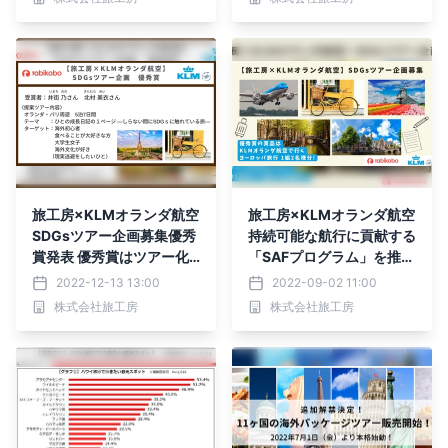
旅工房×KLMオランダ航空
旅工房×KLMオランダ航空
SDGsツアー企画募集優秀
持続可能な航行に貢献する
賞発表 優秀賞はツアー化
「SAFプログラム」を推進
へ！
SDGsを実践し学ぶことの
2022-12-13 13:00
2022-09-02 11:00
できるSDGsツアーの企画
株式会社旅工房
株式会社旅工房
募集を開始 優秀賞受賞企
画は共同企画のツアーとし
て商品化も検討