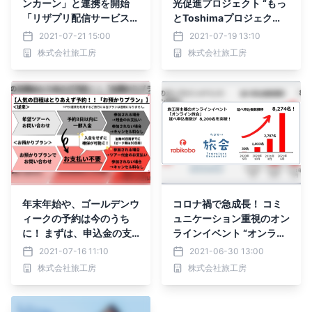
ンカーン」と連携を開始
光促進プロジェクト “もっ
「リザプリ配信サービス」
とToshimaプロジェク
への対応で国内旅行の販売
ト！今よりもっと、池袋が
2021-07-21 15:00
2021-07-19 13:10
を強化
好きになる” 第三弾は「池
株式会社旅工房
株式会社旅工房
袋4つの公園」がテーマの
展示会 IKEBUS1日乗車券
付の池袋ツアーの紹介も
年末年始や、ゴールデンウ
コロナ禍で急成長！ コミ
ィークの予約は今のうち
ュニケーション重視のオン
に！ まずは、申込金の支
ラインイベント “オンライ
払いなしでご希望のツアー
ン旅会”の延べ申込者数が
2021-07-16 11:10
2021-06-30 13:00
を手配！ 7月13日 より
8,200名を突破！
株式会社旅工房
株式会社旅工房
「お預かりプラン」として
予約受付開始