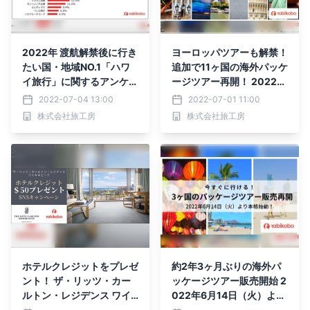
2022年 渡航解禁後に行き
ヨーロッパツアーも解禁！
たい国・地域NO.1「ハワ
追加で11ヶ国の海外パッケ
イ旅行」に関するアンケー
ージツアー再開！ 2022年
ト 「2022年秋以降に行き
7月1日（金）より
2022-07-04 13:00
2022-07-01 11:00
たい」が約6割 今秋から
株式会社旅工房
株式会社旅工房
渡航本格化の兆し
ホテルクレジットをプレゼ
約2年3ヶ月ぶりの海外パ
ント！ ザ・リッツ・カー
ッケージツアー販売開始 2
ルトン・レジデンス ワイ
022年6月14日（火）より
キキビーチ 「ホテルクレ
順次、海外旅行本格再開！