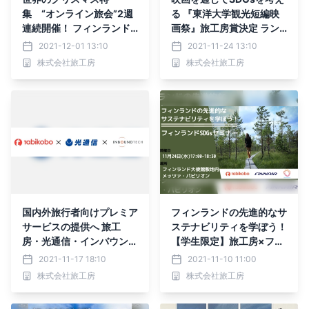
集 “オンライン旅会”2週
る 『東洋大学観光短編映
連続開催！ フィンランド
画祭』旅工房賞決定 ラン
＆ハワイから生中継で
カウイ島を舞台にした作品
2021-12-01 13:10
2021-11-24 13:10
『冬』と『夏』のクリスマ
をツアー化へ！
株式会社旅工房
株式会社旅工房
スをお届け！ 街歩きオン
ラインツアー（無料） 1
2月12日（日）・19日
（日）開催
国内外旅行者向けプレミア
フィンランドの先進的なサ
サービスの提供へ 旅工
ステナビリティを学ぼう！
房・光通信・インバウンド
【学生限定】旅工房×フィ
テック 共同出資による合
ンエアー×フィンランド政
2021-11-17 18:10
2021-11-10 11:00
弁会社設立のお知らせ
府観光局 フィンランドS
株式会社旅工房
株式会社旅工房
DGsセミナー 11月24日
(水)に開催