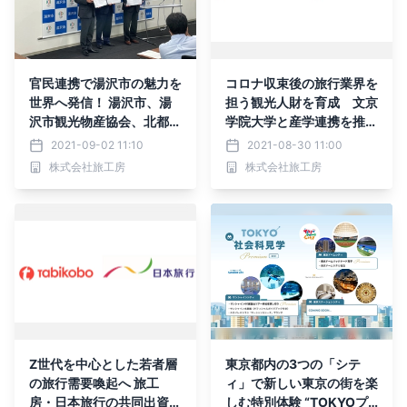
官民連携で湯沢市の魅力を
コロナ収束後の旅行業界を
世界へ発信！ 湯沢市、湯
担う観光人財を育成 文京
沢市観光物産協会、北都銀
学院大学と産学連携を推
行と 特産品の販路拡大と
進 インターンシップを受
2021-09-02 11:10
2021-08-30 11:00
観光誘客に関する連携協定
入れ
株式会社旅工房
株式会社旅工房
を締結
Z世代を中心とした若者層
東京都内の3つの「シテ
の旅行需要喚起へ 旅工
ィ」で新しい東京の街を楽
房・日本旅行の共同出資に
しむ特別体験 “TOKYOプ