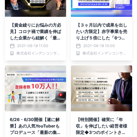
【資金繰りにお悩みの方必
【３ヶ月以内で成果を出し
見】コロナ禍で業績を伸ば
たい方限定】赤字事業を売
した企業から紐解く「最大
り上げ５倍にした「6つの
のヒント」とアフターコロ
ビジネス戦略」とは
2021-06-18 11:00
2021-06-18 10:00
ナで勝ち抜く企業への道
株式会社インデンコンサルティング
株式会社インデンコンサルティング
6/26・6/30開催【遂に解
【特別開催】確実に「年
禁】あの人気YouTuberも
収」を伸ばしたい経営者様
プロデュース「最新の集客
限定◆3つのポイントさえ