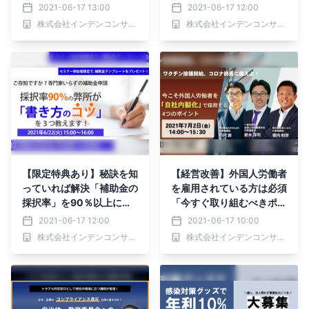
方法と広告収入の真実」全
クリア出来れば、成果をお
2021-06-17 13:00
2021-06-17 12:00
部お伝えします
約束します
株式会社インデンコンサルティング
株式会社インデンコンサルティング
【限定特典あり】秘訣を知
【経営改善】外国人労働者
っていれば解決「補助金の
を雇用されている方は必須
採択率」を90％以上にす
「今すぐ取り組むべきポイ
る方法
ント4つ」解説します
2021-06-17 12:00
2021-06-17 10:00
株式会社インデンコンサルティング
株式会社インデンコンサルティング