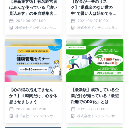
【最新集客術】有名経営者
【貯金が一番のリス
はみんな使っている「濃い
ク】”退職金のない世の
見込み客」の◆自動集客
中”で賢い人は始めてる
術◆
「資産運用」
2021-06-07 11:00
2021-06-07 10:00
株式会社インデンコンサルティング
株式会社インデンコンサルティング
【心の悩み抱えてません
【最新版】成功している企
か？】１時間だけ、心を休
業だけが知っている「最短
息させましょう
距離でのDX化」とは
2021-06-03 12:00
2021-06-03 11:00
株式会社インデンコンサルティング
株式会社インデンコンサルティング