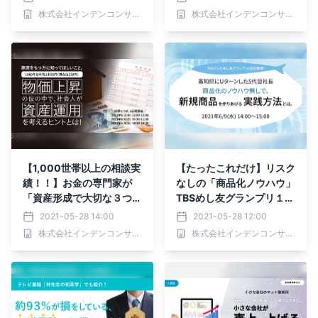
株式会社インデンコンサルティング
株式会社インデンコンサルティング
【1,000世帯以上の相談実
【たったこれだけ】リスク
績！！】お金の専門家が
なしの「商品化ノウハウ」
「資産形成で大切な３つの
TBSめし友グランプリ１
柱」を簡単解説！
位！の大ヒット商品のヒミ
2021-05-28 14:00
2021-05-28 12:00
ツ
株式会社インデンコンサルティング
株式会社インデンコンサルティング