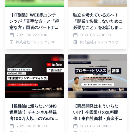
【IT副業】WEB系コンテ
独立を考えている方へ！
ンツが「苦手な方」と「得
「開業で失敗しないために
意な方」両者のパートナー
必要なこと」をお話しま
見つけられます
す。
2021-06-22 10:00
2021-06-22 10:00
株式会社インデンコンサルティング
株式会社インデンコンサルティング
【根性論に頼らない”SNS
【商品開発はもういらな
運用法”】チャンネル登録
い!?】今回限りの無料開
者100万人以上のYouTub
催！◆自社商材・資金不
erを育成した「極意」とは
要の「プロモートオンライ
2021-06-21 10:00
2021-06-21 10:00
ンビジネス」学べます