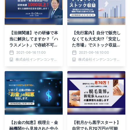
【法律関連】その研修で本
【先行案内】自分で販売し
当に解決してますか？「ハ
なくても大丈夫!?「安定し
ラスメント」で存続不可能
た市場」でストック収益を
になる企業の特徴とは
実現する方法教えます
2021-06-16 11:00
2021-06-16 10:00
株式会社インデンコンサルティング
株式会社インデンコンサルティング
【お金の知恵】税理士・金
【初月から黒字スタート】
融機関から見放された中小
自宅でも月70万円が可能