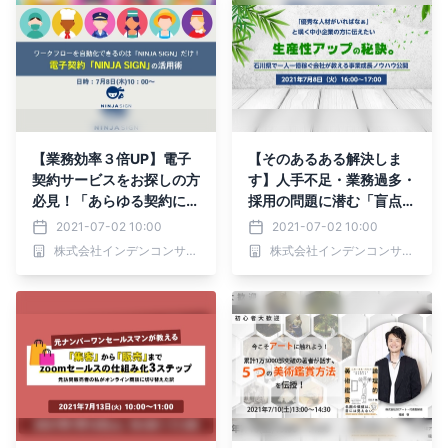
【業務効率３倍UP】電子
【そのあるある解決しま
契約サービスをお探しの方
す】人手不足・業務過多・
必見！「あらゆる契約に対
採用の問題に潜む「盲点」
応のNo.1システム」教え
とは？
2021-07-02 10:00
2021-07-02 10:00
ます
株式会社インデンコンサルティング
株式会社インデンコンサルティング