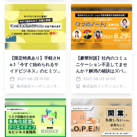
【限定特典あり】手軽さN
【豪華対談】社内のコミュ
o.1「今すぐ始められるサ
ニケーション不足してませ
イドビジネス」のヒミツ全
んか？解消の秘訣はズバリ
て教えます
「3つの〇〇」だった
2021-06-29 10:00
2021-06-23 10:00
株式会社インデンコンサルティング
株式会社インデンコンサルティング