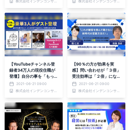
株式会社インデンコンサルティング
株式会社インデンコンサルティング
【YouTubeチャンネル登
【90％の方が効果を実
録者34万人の現役住職が
感】問い合わせが「３倍」
登壇】自分の事を「もっと
受注効率は「２倍」にな
好き」になりましょう
る、オンライン営業の鉄則
2021-06-21 09:00
2021-06-21 09:00
株式会社インデンコンサルティング
株式会社インデンコンサルティング