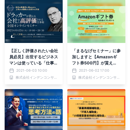
【正しく評価されたい会社
「まるなげセミナー」に参
員必見】出世するビジネス
加しますと【Amazonギ
マンは使っている「仕事
フト券500円】が貰え
術」
る、ウェビナー参加応援キ
2021-06-03 10:00
2021-06-02 17:00
ャンペーン実施中！
株式会社インデンコンサルティング
株式会社インデンコンサルティング