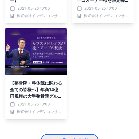
ー】
一口オーナー様を限定募
集！
2021-05-26 10:00
2021-05-25 10:00
株式会社インデンコンサルティング
株式会社インデンコンサルティング
【整骨院・整体院に関わる
全ての皆様へ】年商14億
円規模の大手整骨院グルー
プ元幹部が教える、売上げ
2021-05-25 10:00
アップのノウハウ
株式会社インデンコンサルティング