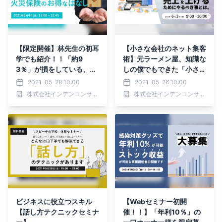
【限定開催】林先生の初耳
【小さな会社のネット集客
学でも紹介！！「約9
術】元ラーメン屋、知識な
3％」が損をしている、お
しの僕でもできた「小さな
得な話とは！？
会社が売上を上げるために
2021-05-28 10:00
2021-05-26 10:00
やるべき事」とは。
株式会社インデンコンサルティング
株式会社インデンコンサルティング
ビジネスに役立つスキル
【Webセミナー初開
【話し方テクニックセミナ
催！！】「年利10％」の