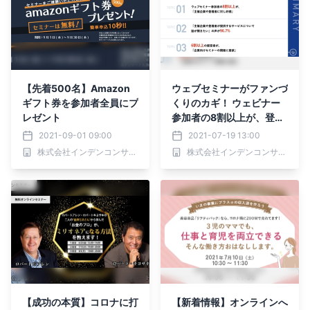
【先着500名】Amazon
ウェブセミナーがファンづ
ギフト券を参加者全員にプ
くりのカギ！ ウェビナー
レゼント
参加者の8割以上が、登壇
者に対して「好感」
2021-09-01 09:00
2021-07-19 13:00
株式会社インデンコンサルティング
株式会社インデンコンサルティング
【成功の本質】コロナに打
【新着情報】オンラインへ