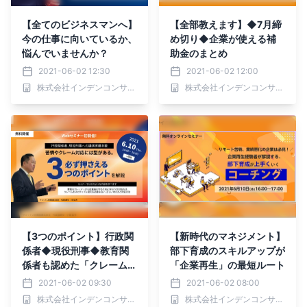
【全てのビジネスマンへ】
【全部教えます】◆7月締
今の仕事に向いているか、
め切り◆企業が使える補
悩んでいませんか？
助金のまとめ
2021-06-02 12:30
2021-06-02 12:00
株式会社インデンコンサルティング
株式会社インデンコンサルティング
【3つのポイント】行政関
【新時代のマネジメント】
係者◆現役刑事◆教育関
部下育成のスキルアップが
係者も認めた「クレーム対
「企業再生」の最短ルート
応術」
2021-06-02 09:30
2021-06-02 08:00
株式会社インデンコンサルティング
株式会社インデンコンサルティング