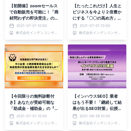
【初開催】zoomセールス
【たったこれだけ】人生と
で自動販売を可能に！「商
ビジネスを今より２倍豊か
材問わずの即決受注」の仕
にする「〇〇の高め方」と
組化とは！？
は
2021-07-01 10:00
2021-07-01 10:00
株式会社インデンコンサルティング
株式会社インデンコンサルティング
【今回限りの無料診断付
【インハウスSEO】業者
き】あなたが受給可能な
はもう不要！「継続して結
「助成金・補助金」の『総
果が出るSEO対策」伝授
額』を1分間で自動診断し
します
2021-07-01 10:00
2021-06-29 10:00
ます
株式会社インデンコンサルティング
株式会社インデンコンサルティング