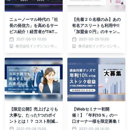
ニューノーマル時代の「社
【先着２０名様のみ】あの
長の発信力」を高めるサー
有名アスリートも利用中!!
ビス紹介！経営者がTikTo
「加盟金０円」のキャンペ
k・YouTube・ Twitterを
ーンが遂に始動！
2021-06-01 10:00
2021-05-29 10:00
どう活用するべきか
株式会社インデンコンサルティング
株式会社インデンコンサルティング
【限定公開】売上げよりも
【Webセミナー初開
大事な、たった1つのポイ
催！】「年利10％」の一
ントとは！？ コスト削減
口オーナー様を限定募集！
のプロが徹底解説！
2021-05-28 15:00
2021-05-28 14:30