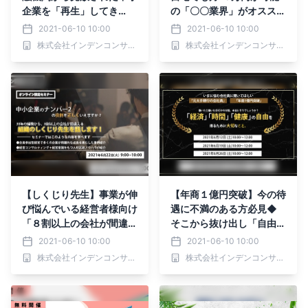
企業を「再生」してき
の「〇〇業界」がオススメ
た”財務のプロ”が今、一番
の”裏事情”
2021-06-10 10:00
2021-06-10 10:00
伝えたい事とは
株式会社インデンコンサルティング
株式会社インデンコンサルティング
【しくじり先生】事業が伸
【年商１億円突破】今の待
び悩んでいる経営者様向け
遇に不満のある方必見◆
「８割以上の会社が間違え
そこから抜け出し「自由」
ている」組織戦略の事実
を得る方法◆教えます
2021-06-10 10:00
2021-06-10 10:00
株式会社インデンコンサルティング
株式会社インデンコンサルティング