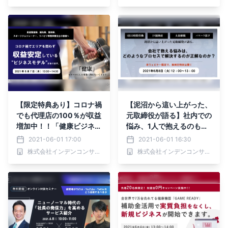
【限定特典あり】コロナ禍
【泥沼から這い上がった、
でも代理店の100％が収益
元取締役が語る】社内での
増加中！！「健康ビジネス
悩み、1人で抱えるのもう
の代理店募集セミナー」
終わりにしませんか？
2021-06-01 17:00
2021-06-01 16:30
株式会社インデンコンサルティング
株式会社インデンコンサルティング