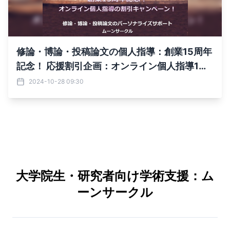
修論・博論・投稿論文の個人指導：創業15周年
記念！ 応援割引企画：オンライン個人指導1ヵ
月4セッションが 特別価格50,000円(通常65,0
2024-10-28 09:30
00円) ～先着20名様限定、11月1日よりスタ
ート！～
大学院生・研究者向け学術支援：ム
ーンサークル