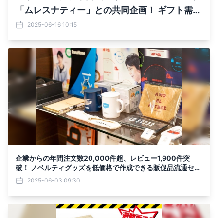
「ムレスナティー」との共同企画！ ギフト需要
の高まる紅茶市場に新提案。 低ロットで始める
2025-06-16 10:15
オリジナルパッケージ紅茶ノベルティの 販売を
開始いたします
企業からの年間注文数20,000件超、レビュー1,900件突
破！ ノベルティグッズを低価格で作成できる販促品流通セン
ター、 利便性向上を目指しサイトを全面リニューアル
2025-06-03 09:30