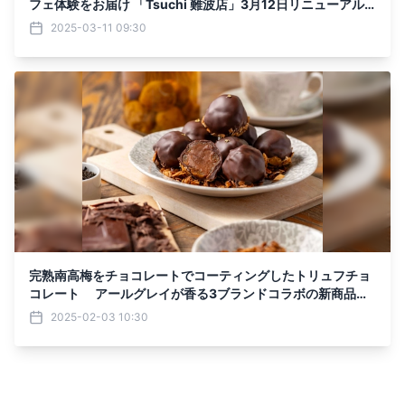
フェ体験をお届け 「Tsuchi 難波店」3月12日リニューアル
オープン！ 世界的建築家 隈 研吾氏が店舗設計
2025-03-11 09:30
完熟南高梅をチョコレートでコーティングしたトリュフチョ
コレート アールグレイが香る3ブランドコラボの新商品を
2月1日発売
2025-02-03 10:30