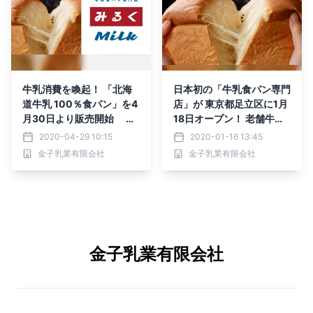
牛乳消費を喚起！ 「北海
日本初の「牛乳食パン専門
道牛乳 100％食パン」を4
店」が 東京都足立区に1月
月30日より販売開始 売
18日オープン！ 老舗牛乳
上の一部は酪農協会や医療
屋さんが手掛けるミルク感
2020-04-29 10:15
2020-01-16 13:45
団体に寄付
がモォウたまらない 「牛
金子乳業有限会社
金子乳業有限会社
乳食パン専門店 みるく」
金子乳業有限会社