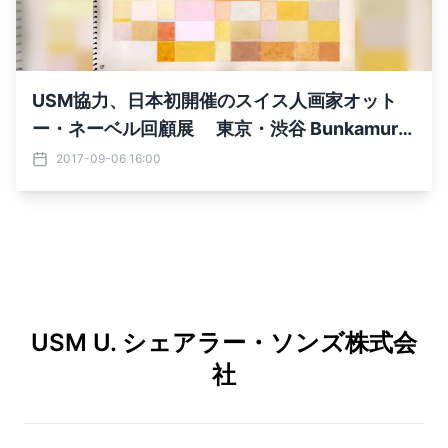
USM協力、日本初開催のスイス人画家オット
ー・ネーベル回顧展 東京・渋谷 Bunkamura
ザ・ミュージアムにて10月7日より開催
2017-09-06 16:00
USM U. シェアラー・ソンズ株式会
社