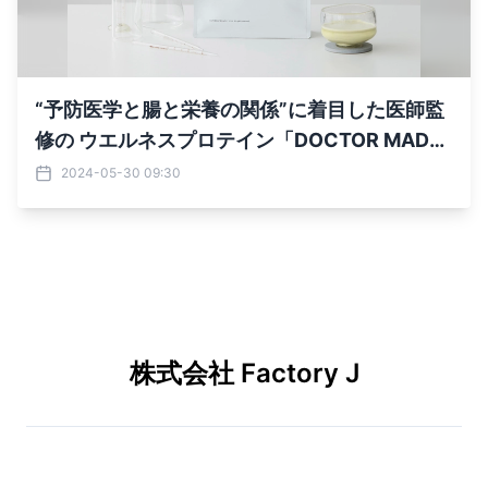
“予防医学と腸と栄養の関係”に着目した医師監
修の ウエルネスプロテイン「DOCTOR MADE
(R)」が5月27日発売
2024-05-30 09:30
株式会社 Factory J