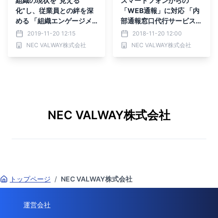
組織の現状を“見える
スマートフォンからの
化”し、従業員との絆を深
「WEB通報」に対応 「内
める 「組織エンゲージメ
部通報窓口代行サービス・
ント分析サービス」2019
ベーシック」提供開始
2019-11-20 12:15
2018-11-20 12:00
年12月より提供開始
NEC VALWAY株式会社
NEC VALWAY株式会社
NEC VALWAY株式会社
トップページ
/
NEC VALWAY株式会社
運営会社