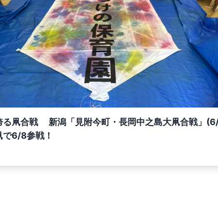
る凧合戦 新潟「見附今町・長岡中之島大凧合戦」(6/7
で6/8参戦！