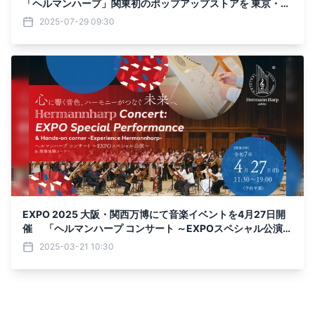
「ヘルマンハープ」関東初のポップアップストアを 東京・日
本橋で8月23日(土)・24日(日)開催
2025-07-29 09:30
EXPO 2025 大阪・関西万博にて音楽イベントを4月27日開
催 「ヘルマンハープ コンサート ～EXPOスペシャル公演
～」
2025-03-21 10:30