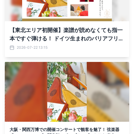
【東北エリア初開催】楽譜が読めなくても指一
本ですぐ弾ける！ ドイツ生まれのバリアフリー
楽器「ヘルマンハープ」 体験ポップアップを仙
2026-07-22 13:15
台・盛岡で開催
大阪・関西万博での開催コンサートで観客を魅了！ 弦楽器