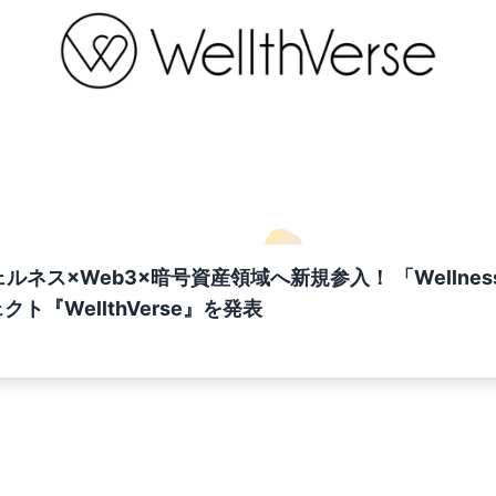
×Web3×暗号資産領域へ新規参入！ 「Wellness is y
ト『WellthVerse』を発表