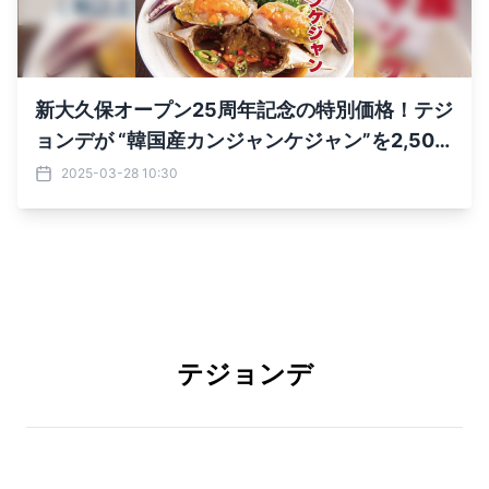
新大久保オープン25周年記念の特別価格！テジ
ョンデが “韓国産カンジャンケジャン”を2,500
円(税込2,750円)で発売！
2025-03-28 10:30
テジョンデ