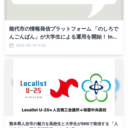
能代市の情報発信プラットフォーム 「のしろで
んごんばん」が大学生による運用を開始！ Inst
agramに続き、LINE公式アカウントを新設。 2
2023-06-14 11:30
023年6月13日(火)から配信を開始
熊本県人吉市の魅力を高校生と大学生がSNSで発信する 「人