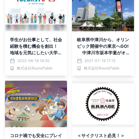
学生がお仕事として、社会
岐阜県中津川から、オリン
経験を積む機会を創出！
ピック開催中の東京へGO!
地域を元気にしたい大学生
中津川市坂本学童がオ
が、お店の課題解決をサポ
ンラインで楽しむ 親子遠
2022-06-16 16:30
2021-07-19 17:15
ートする 「Localist U-2
足の実施を8月8日(日)に
株式会社RoundTable
株式会社RoundTable
5」プロジェクトが6月か
決定！
ら本格始動！
コロナ禍でも安全にプレイ
＜サイクリスト必見！＞