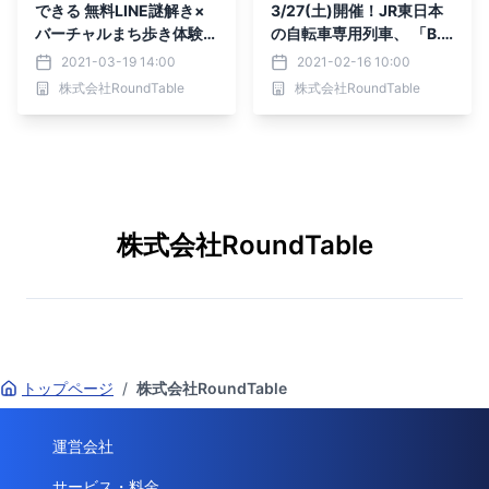
できる 無料LINE謎解き×
3/27(土)開催！JR東日本
バーチャルまち歩き体験！
の自転車専用列車、 「B.
『すみまち少年探偵団』の
B.BASE」モニターライド
2021-03-19 14:00
2021-02-16 10:00
「天空花」編が、3月20日
に、60名様をご招待！
株式会社RoundTable
株式会社RoundTable
10時解禁！！
株式会社RoundTable
トップページ
/
株式会社RoundTable
運営会社
サービス・料金