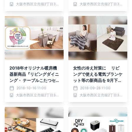
オ番組や音声など最大260
湿度センサー搭載しパワー
大阪市西区立売堀2丁目3番16号 株式会社山善 (証券コード：8051)
大阪市西区立売堀2丁目3番16号 株式会社山善 (証券コード：8051)
時間録音可能～
アップした加湿器が新発
売！
2018年オリジナル暖房機
女性の冷え対策に リビ
器新商品『リビングダイニ
ングで使える電気ブランケ
ング・ テーブルこたつセ
ット等の新商品を 9月下旬
ット』を発売
より順次発売
2018-10-16 11:00
2018-09-28 11:00
大阪市西区立売堀2丁目3番16号 株式会社山善 (証券コード：8051)
大阪市西区立売堀2丁目3番16号 株式会社山善 (証券コード：8051)