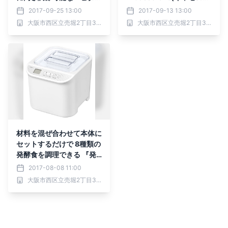
こたつ』、 ソファと使え
ル)』シリーズ第1弾 電気
2017-09-25 13:00
2017-09-13 13:00
る『リビングダイニング・
グリル鍋を新発売！
大阪市西区立売堀2丁目3番16号 株式会社山善 (証券コード：8051)
大阪市西区立売堀2丁目3番16号 株式会社山善 (証券コード：8051)
テーブルこたつ』
材料を混ぜ合わせて本体に
セットするだけで 8種類の
発酵食を調理できる 『発
酵美人 YXA‐100』を8月
2017-08-08 11:00
中旬より順次新発売！
大阪市西区立売堀2丁目3番16号 株式会社山善 (証券コード：8051)