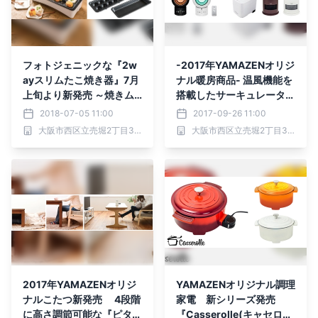
フォトジェニックな『2w
-2017年YAMAZENオリジ
ayスリムたこ焼き器』7月
ナル暖房商品- 温風機能を
上旬より新発売 ～焼きム
搭載したサーキュレーター
ラが少なく上手に焼ける全
や 利便性にこだわったヒ
2018-07-05 11:00
2017-09-26 11:00
面ヒーター搭載～
ーター・加湿器を 9月下旬
大阪市西区立売堀2丁目3番16号 株式会社山善 (証券コード：8051)
大阪市西区立売堀2丁目3番16号 株式会社山善 (証券コード：8051)
より順次新発売！
2017年YAMAZENオリジ
YAMAZENオリジナル調理
ナルこたつ新発売 4段階
家電 新シリーズ発売
に高さ調節可能な『ピタ高
『Casserolle(キャセロー