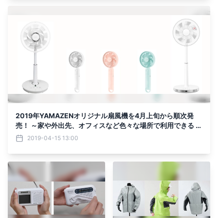
2019年YAMAZENオリジナル扇風機を4月上旬から順次発
売！ ～家や外出先、オフィスなど色々な場所で利用できる 扇
風機のラインナップ～
2019-04-15 13:00