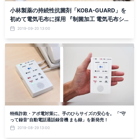
小林製薬の持続性抗菌剤「KOBA-GUARD」を
初めて電気毛布に採用 『制菌加工 電気毛布シ
リーズ』を新発売
2019-09-20 13:00
特殊詐欺・アポ電対策に、手のひらサイズの安心を。 「“守
って録音”自動電話通話録音機 まも録」を新発売！
2019-08-29 13:00