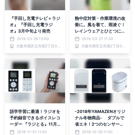
『手回し充電テレビ＋ラジ
熱中症対策・作業環境の改
オ』 『手回し充電ラジ
善に。風を着て、雨凌ぐ！
オ』3月中旬より発売
レインウェアとひとつにな
った空調ウェア『KAZEfit
2019-03-29 13:00
2019-03-27 11:30
RAIN』 3月下旬より新発
大阪市西区立売堀2丁目3番16号 株式会社山善 (証券コード：8051)
大阪市西区立売堀2丁目3番16号 株式会社山善 (証券コード：8051)
売！
語学学習に最適！ラジオを
-2018年YAMAZENオリジ
予約録音できるボイスレコ
ナル冬物商品- ダブルで
ーダー 『ラジとる』11月
省エネ！2つのセンサー搭
上旬より新発売 ～ラジ
載セラミックヒーターと
2018-11-01 11:00
2018-10-26 11:00