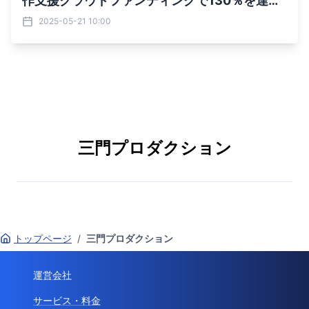
作支援クラウドファンディングで130％を達
成！ ネクストゴールを設定し6月12日まで継続
2025-05-21 10:00
実施
三門プロダクション
トップページ
/
三門プロダクション
運営会社
サービス・料金