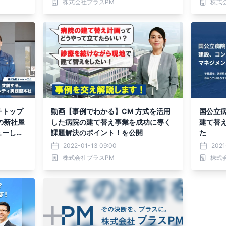
株式会社プラスPM
株式
チトップ
動画【事例でわかる】CM 方式を活用
国公立
の新社屋
した病院の建て替え事業を成功に導く
建て替
ューしま
課題解決のポイント！を公開
た
2022-01-13 09:00
2021
株式会社プラスPM
株式