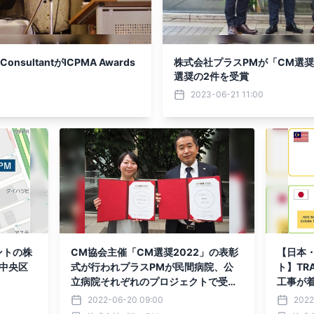
nsultantがICPMA Awards
株式会社プラスPMが「CM選奨
選奨の2件を受賞
2023-06-21 11:00
ントの株
CM協会主催「CM選奨2022」の表彰
【日本
中央区
式が行われプラスPMが民間病院、公
ト】TRA
立病院それぞれのプロジェクトで受賞
工事が
しました
2022-06-20 09:00
2022