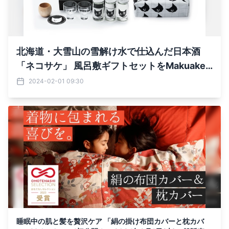
北海道・大雪山の雪解け水で仕込んだ日本酒
「ネコサケ」 風呂敷ギフトセットをMakuake
にて2/28まで先行販売を実施！
2024-02-01 09:30
睡眠中の肌と髪を贅沢ケア 「絹の掛け布団カバーと枕カバ