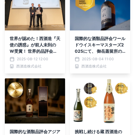
世界が認めた！西酒造『天
国際的な酒類品評会ワール
使の誘惑』が前人未到の
ドウイスキーマスターズ2
W受賞！ 世界的品評会「T
025にて、 御岳蒸留所の
WSC2025」にて 最高金
「JAPANESE SINGLE MA
2025-08-12 12:00
2025-08-04 11:00
賞＆ベスト・オブ・ザ・ベ
LT WHISKY 御岳 2025」
西酒造株式会社
西酒造株式会社
スト同時受賞
が、 金賞を受賞！
国際的な酒類品評会アジア
挑戦し続ける蔵 西酒造の