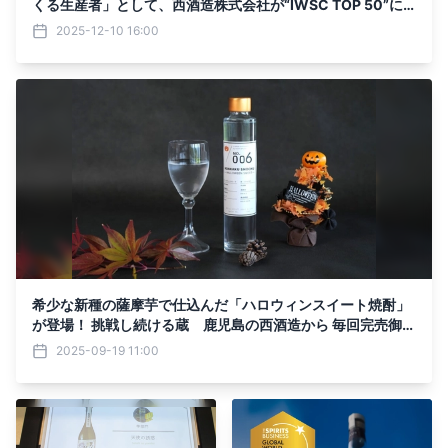
くる生産者」として、西酒造株式会社が“IWSC TOP 50”に
選出され、世界18位、日本1位に選ばれました!!
2025-12-10 16:00
希少な新種の薩摩芋で仕込んだ「ハロウィンスイート焼酎」
が登場！ 挑戦し続ける蔵 鹿児島の西酒造から 毎回完売御礼
の「別誂仕込シリーズ」第6弾
2025-09-19 11:00