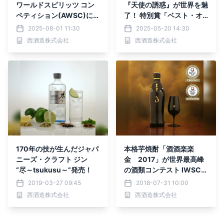
ワールドスピリッツ コン
『天使の誘惑』が世界を魅
ペティション(AWSC)に
了！ 特別賞「ベスト・オ
て、御岳蒸留所の 「JAPA
ブ・ザ・ベスト」＆「最高
2025-08-01 11:30
2025-05-20 14:30
NESE SINGLE MALT WHI
金賞」をW受賞
西酒造株式会社
西酒造株式会社
SKY 御岳 2025」が、 金
賞を受賞！
170年の技が生んだジャパ
本格芋焼酎「酒酒楽楽
ニーズ・クラフト ジン
金 2017」が世界最高峰
“尽～tsukusu～”発売！
の酒類コンテスト IWSC2
018で最高賞を受賞！
2019-03-27 09:45
2018-07-31 10:00
西酒造株式会社
西酒造株式会社