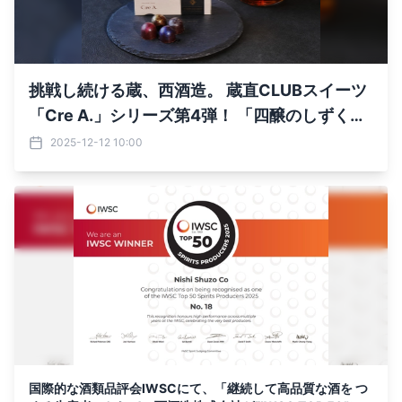
挑戦し続ける蔵、西酒造。 蔵直CLUBスイーツ
「Cre A.」シリーズ第4弾！ 「四醸のしずく～
ボンボンショコラ～」新発売
2025-12-12 10:00
国際的な酒類品評会IWSCにて、「継続して高品質な酒を つ