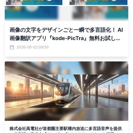
画像の文字をデザインごと一瞬で多言語化！ AI
画像翻訳アプリ『kode-PicTra』無料お試し版
を 6月1日より期間限定公開
2026-06-02 09:30
株式会社高電社が首都圏主要駅構内放送に多言語音声を提供