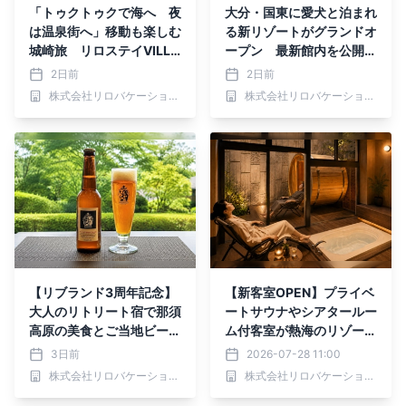
「トゥクトゥクで海へ 夜
大分・国東に愛犬と泊まれ
は温泉街へ」移動も楽しむ
る新リゾートがグランドオ
城崎旅 リロステイVILLA
ープン 最新館内を公開｜
城崎 ザ・コンドミニアム
くにさき 森と海のドッグ
2日前
2日前
が無料送迎サービスを開始
リゾート
株式会社リロバケーションズ
株式会社リロバケーションズ
【リブランド3周年記念】
【新客室OPEN】プライベ
大人のリトリート宿で那須
ートサウナやシアタールー
高原の美食とご当地ビール
ム付客室が熱海のリゾート
を愉しむ期間限定プラン販
宿に誕生｜2026年8月よ
3日前
2026-07-28 11:00
売｜2026年8月より
り順次
株式会社リロバケーションズ
株式会社リロバケーションズ