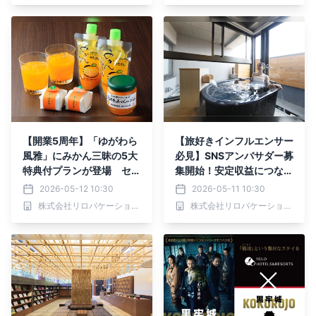
【開業5周年】「ゆがわら
【旅好きインフルエンサー
風雅」にみかん三昧の5大
必見】SNSアンバサダー募
特典付プランが登場 セル
集開始！安定収益につなが
フ抹茶体験など季節限定特
る新プログラム｜2026年
2026-05-12 10:30
2026-05-11 10:30
典も｜2026年6月1日～
5月11日より
株式会社リロバケーションズ
株式会社リロバケーションズ