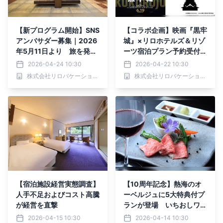
【新プログラム開始】SNS
【コラボ企画】映画『黒牢
アンバサダー募集｜2026
城』×リロホテルズ＆リゾ
年5月11日より 旅を発信
ーツ宿泊プラン予約受付開
する人・受け取る人どちら
始｜2026年4月22日
2026-04-24 10:30
2026-04-22 10:30
にも嬉しいプログラム
（水）より
株式会社リロバケーションズ
株式会社リロバケーションズ
【宿泊施設経営実態調査】
【10周年記念】熱海のオ
人手不足およびコスト高騰
ーベルジュに5大特典付プ
が経営を直撃
ランが登場 いちおしワイ
ンと料理で贅沢なひととき
2026-04-15 10:30
2026-04-14 10:30