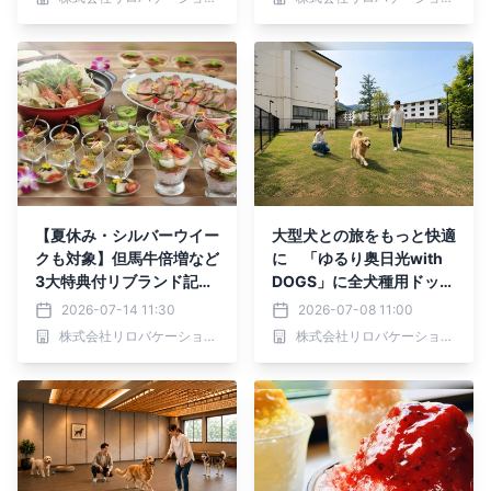
【夏休み・シルバーウイー
大型犬との旅をもっと快適
クも対象】但馬牛倍増など
に 「ゆるり奥日光with
3大特典付リブランド記念
DOGS」に全犬種用ドッグ
プランを販売｜2026年9
ランがオープン｜2026年
2026-07-14 11:30
2026-07-08 11:00
月30日まで
7月18日より
株式会社リロバケーションズ
株式会社リロバケーションズ