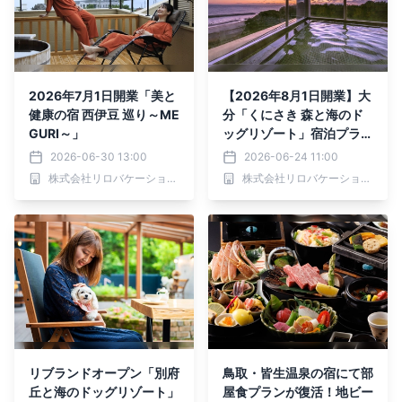
2026年7月1日開業「美と
【2026年8月1日開業】大
健康の宿 西伊豆 巡り～ME
分「くにさき 森と海のド
GURI～」
ッグリゾート」宿泊プラン
予約開始｜2026年6月24
2026-06-30 13:00
2026-06-24 11:00
日より
株式会社リロバケーションズ
株式会社リロバケーションズ
リブランドオープン「別府
鳥取・皆生温泉の宿にて部
丘と海のドッグリゾート」
屋食プランが復活！地ビー