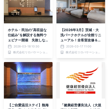
ホテル・民泊の“高収益な
【2026年3月】茨城・大
仕組み”を解説する無料ウ
洗パークホテルが全館リニ
ェビナー開催 失敗しない
ューアル！全客室改修＆サ
オペレーション設計とDX
ウナ・ジャグジー付スイー
2026-03-18 10:30
2026-03-17 11:00
活用ポイント｜2026年4
トルームを新設
株式会社リロバケーションズ
株式会社リロバケーションズ
月22日（水）
【ご自愛温活ステイ】熱海
「健康経営優良法人（大規