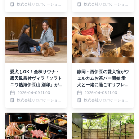
を｜2026年4月24日～
株式会社リロバケーションズ
株式会社リロバケーションズ
愛犬もOK！全棟サウナ・
静岡・西伊豆の愛犬宿がウ
露天風呂付ヴィラ「ソラト
ェルカムお茶バー開始 愛
ニワ熱海伊豆山 別邸」が
犬と一緒に過ごすリフレッ
オープン記念プラン販売｜
シュタイム｜2026年4月1
2026-04-09 11:00
2026-04-08 11:00
2026年6月30日まで
2日（日）～
株式会社リロバケーションズ
株式会社リロバケーションズ