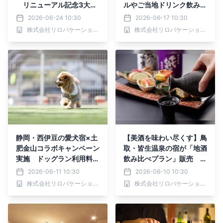
リニューアル記念3大特
ルやご当地ドリンク飲み放
典付プラン販売開始｜202
題付｜2026年6月～
2026-06-24 10:30
2026-06-17 10:30
6年8月31日まで
株式会社リロバケーションズ
株式会社リロバケーションズ
静岡・西伊豆の愛犬宿×土
【美酒を味わい尽くす】鳥
肥金山コラボキャンペーン
取・皆生温泉の宿が「地酒
実施 ドッグラン利用料が
飲み比べプラン」販売 料
半額に｜2026年9月30日
理と地酒のペアリング体験
2026-06-11 10:30
2026-06-10 10:30
まで
｜2026年6月より
株式会社リロバケーションズ
株式会社リロバケーションズ