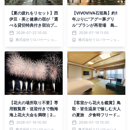
【夏の疲れをリセット】西
【VIVOVIVA石垣島】約1
伊豆・美と健康の宿が「選
年ぶりに“アグー豚グリ
べる貸切特典付き宿泊プラ
ル”プランが再登場 島の
ン」販売開始
恵みを味わうひとときを｜
2026-07-22 10:30
2026-07-16 11:00
2026年9月30日まで特別
株式会社リロバケーションズ
株式会社リロバケーションズ
価格
【花火の場所取り不要】専
【客室から花火を鑑賞】鳥
用観覧席・送迎付きで熱海
取・皆生温泉で愉しむ大人
海上花火大会を満喫｜202
の夏旅 夕食時フリードリ
6年7月～8月
ンク付き宿泊プラン販売｜
2026-07-16 10:30
2026-07-15 10:30
2026年7月より
株式会社リロバケーションズ
株式会社リロバケーションズ