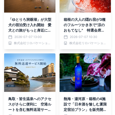
「ゆとりろ洞爺湖」が大型
箱根の大人の隠れ宿が3種
犬の宿泊受け入れ開始 愛
のフルーツかき氷で"涼の
犬との旅がもっと身近に｜
おもてなし" 特選会席を
2026年7月より
愉しむお盆限定宿泊プラン
2026-07-07 13:00
2026-07-07 10:30
も販売
株式会社リロバケーションズ
株式会社リロバケーションズ
鳥取・皆生温泉へのアクセ
熱海・湯河原・箱根の4施
スがさらに便利に 空港ル
設で「日本酒を愉しむ夏限
ートを含む無料送迎サービ
定宿泊プラン」を販売開始
ス再開・導入｜2026年7
｜2026年7月より