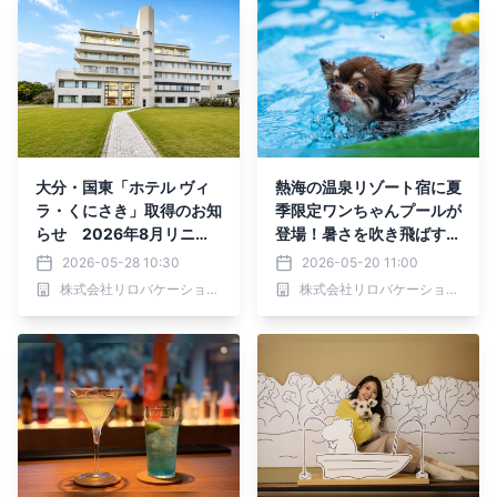
大分・国東「ホテル ヴィ
熱海の温泉リゾート宿に夏
ラ・くにさき」取得のお知
季限定ワンちゃんプールが
らせ 2026年8月リニュ
登場！暑さを吹き飛ばすリ
ーアル開業予定
フレッシュの旅へ｜2026
2026-05-28 10:30
2026-05-20 11:00
年5月20日より
株式会社リロバケーションズ
株式会社リロバケーションズ