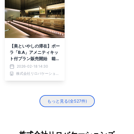
【美といやしの滞在】ポー
ラ「B.A」アメニティキッ
ト付プラン販売開始 箱根
温泉とポーラ最高峰スキン
2026-02-18 14:30
ケアB.Aで格別なひととき
株式会社リロバケーションズ
を｜2026年2月20日
（金）～
もっと見る(全
527
件)