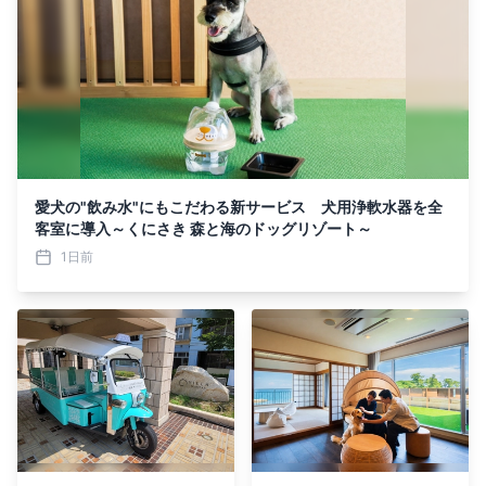
愛犬の"飲み水"にもこだわる新サービス 犬用浄軟水器を全
客室に導入～くにさき 森と海のドッグリゾート～
1日前