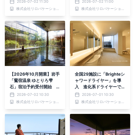
2026-07-02 11:30
2026-07-02 11:00
月より
株式会社リロバケーションズ
株式会社リロバケーションズ
【2026年10月開業】岩手
全国29施設に「Brighteシ
「鶯宿温泉 ゆとりろ雫
ャワードライヤー」を導
石」宿泊予約受付開始 愛
入 進化系ドライヤーで上
犬との旅も、いつもの旅も
質な宿泊体験を提供
2026-07-02 10:30
2026-07-01 10:30
愉しめる宿へ
株式会社リロバケーションズ
株式会社リロバケーションズ