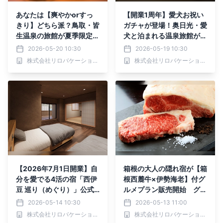
あなたは【爽やかorすっ
【開業1周年】愛犬お祝い
きり】どちら派？鳥取・皆
ガチャが登場！奥日光・愛
生温泉の旅館が夏季限定・
犬と泊まれる温泉旅館が4
選べるカクテル付プラン販
大特典付プラン販売開始｜
2026-05-20 10:30
2026-05-19 10:30
売｜2026年6月1日～8月
2026年5月より
株式会社リロバケーションズ
株式会社リロバケーションズ
31日
【2026年7月1日開業】自
箱根の大人の隠れ宿が【箱
分を愛でる4活の宿「西伊
根西麓牛×伊勢海老】付グ
豆 巡り（めぐり）」公式
ルメプラン販売開始 グレ
サイトオープン・宿泊プラ
ードアップしたお料理と温
2026-05-14 10:30
2026-05-13 11:00
ン予約開始｜2026年5月1
泉を堪能｜2026年5月よ
株式会社リロバケーションズ
株式会社リロバケーションズ
4日より
り