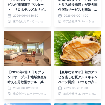
ビスが期間限定でスター
とりろ越後湯沢」が愛犬同
ト リロホテルズ＆リゾー
伴宿泊サービスを開始 専
ツ複数施設にて｜2026年
用客室およびドッグランを
2026-06-04 10:30
2026-06-02 11:00
6月30日まで
新設｜2026年6月より
株式会社リロバケーションズ
株式会社リロバケーションズ
【2026年7月１日リブラ
【豪華なオマケ】旬のアワ
ンドオープン】地域創生を
ビを楽しむ夏グルメキャン
叶える分散型ホテル 兵庫
ペーン開始 いつもの夕食
「リロステイVILLA 城
が期間限定でグレードアッ
2026-06-02 10:30
2026-05-28 11:00
崎 ザ・コンドミニアム」
プ｜2026年6月1日～7月3
株式会社リロバケーションズ
株式会社リロバケーションズ
1日