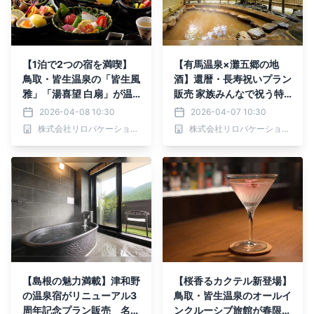
【1泊で2つの宿を満喫】
【有馬温泉×灘五郷の地
鳥取・皆生温泉の「皆生風
酒】還暦・長寿祝いプラン
雅」「湯喜望 白扇」が温
販売 家族みんなで祝う特
泉×サウナ×お食事の相互
別なひととき｜2026年4
2026-04-08 10:30
2026-04-07 10:30
利用サービス開始｜2026
月～
株式会社リロバケーションズ
株式会社リロバケーションズ
年4月～
【島根の魅力満載】津和野
【桜香るカクテル新登場】
の温泉宿がリニューアル3
鳥取・皆生温泉のオールイ
周年記念プラン販売 名
ンクルーシブ旅館が春限定