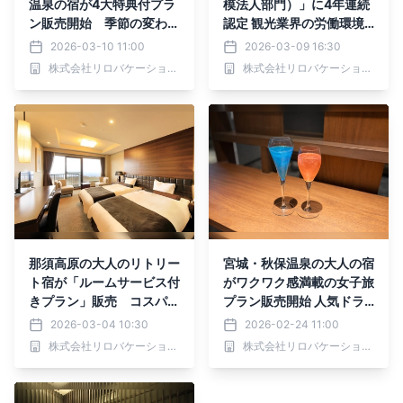
温泉の宿が4大特典付プラ
模法人部門）」に4年連続
ン販売開始 季節の変わり
認定 観光業界の労働環境
目は温泉と生姜湯で“とと
改善や地域創生の取り組み
2026-03-10 11:00
2026-03-09 16:30
のい”を｜～2026年7月17
を今後さらに強化
株式会社リロバケーションズ
株式会社リロバケーションズ
日
那須高原の大人のリトリー
宮城・秋保温泉の大人の宿
ト宿が「ルームサービス付
がワクワク感満載の女子旅
きプラン」販売 コスパや
プラン販売開始 人気ドラ
タイパ重視のビジネス利用
イヤーやきらきらカクテル
2026-03-04 10:30
2026-02-24 11:00
にも｜2026年6月末まで
など3大特典付｜2026年3
株式会社リロバケーションズ
株式会社リロバケーションズ
月1日（日）～