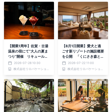
【開業1周年】佐賀・古湯
【8月1日開業】愛犬と過
温泉の宿にて“大人の夏ま
ごす新リゾートの施設概要
つり”開催 リキュール香
を公開 「くにさき森と海
る大人のかき氷や駄菓子バ
のドッグリゾート」公式サ
2026-07-28 10:30
2026-07-22 11:00
ーが登場｜2026年8月よ
イトオープン
株式会社リロバケーションズ
株式会社リロバケーションズ
り