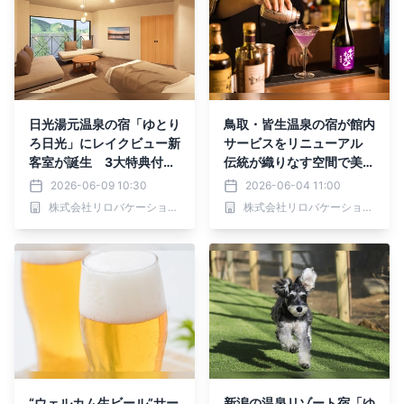
日光湯元温泉の宿「ゆとり
鳥取・皆生温泉の宿が館内
ろ日光」にレイクビュー新
サービスをリニューアル
客室が誕生 3大特典付リ
伝統が織りなす空間で美酒
ニューアル記念プラン販売
と癒しを堪能｜2026年6
2026-06-09 10:30
2026-06-04 11:00
｜2026年10月8日まで
月より
株式会社リロバケーションズ
株式会社リロバケーションズ
“ウェルカム生ビール”サー
新潟の温泉リゾート宿「ゆ