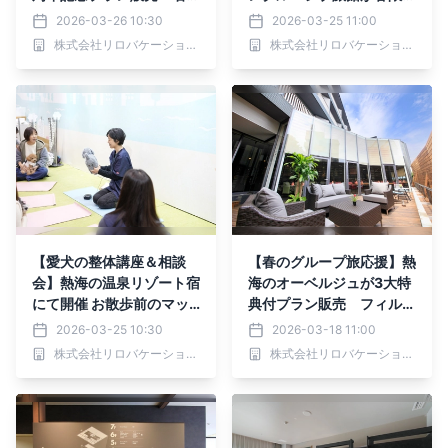
勝・青野山やノドグロを堪
カクテル付プラン販売｜2
2026-03-26 10:30
2026-03-25 11:00
能｜2026年4月1日～7月1
026年4月1日～
株式会社リロバケーションズ
株式会社リロバケーションズ
7日
【愛犬の整体講座＆相談
【春のグループ旅応援】熱
会】熱海の温泉リゾート宿
海のオーベルジュが3大特
にて開催 お散歩前のマッ
典付プラン販売 フィルム
サージ方法も学べる｜202
に残すかけがえのない時間
2026-03-25 10:30
2026-03-18 11:00
6年4月26日（日）
｜2026年4月15日まで
株式会社リロバケーションズ
株式会社リロバケーションズ