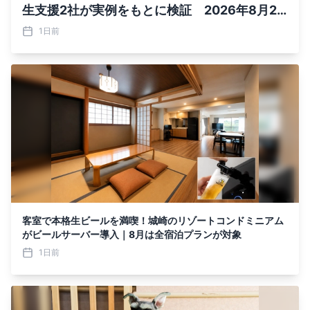
生支援2社が実例をもとに検証 2026年8月21
日（金）無料ウェビナー開催
1日前
客室で本格生ビールを満喫！城崎のリゾートコンドミニアム
がビールサーバー導入｜8月は全宿泊プランが対象
1日前