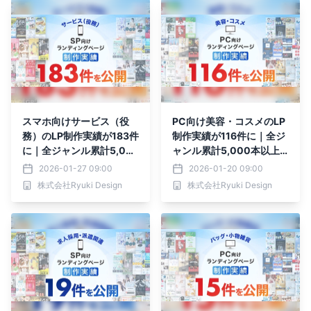
スマホ向けサービス（役
PC向け美容・コスメのLP
務）のLP制作実績が183件
制作実績が116件に｜全ジ
に｜全ジャンル累計5,00
ャンル累計5,000本以上
0本以上の制作実績
の制作実績
2026-01-27 09:00
2026-01-20 09:00
株式会社Ryuki Design
株式会社Ryuki Design