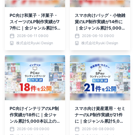
PC向け和菓子・洋菓子・
スマホ向けバッグ・小物雑
スイーツのLP制作実績が7
貨のLP制作実績が14件に
7件に｜全ジャンル累計5,
｜全ジャンル累計5,000
000本以上の制作実績
本以上の制作実績
2026-06-11 09:00
2026-06-10 09:00
株式会社Ryuki Design
株式会社Ryuki Design
PC向けインテリアのLP制
スマホ向け資産運用・セミ
作実績が18件に｜全ジャ
ナーのLP制作実績が21件
ンル累計5,000本以上の
に｜全ジャンル累計5,00
制作実績
0本以上の制作実績
2026-06-09 09:00
2026-06-08 09:00