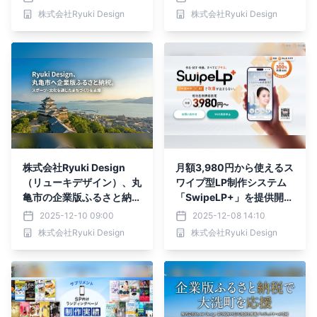
株式会社Ryuki Design
株式会社Ryuki Design
株式会社Ryuki Design
月額3,980円から使えるス
（リューキデザイン）、丸
ワイプ型LP制作システム
亀市の企業版ふるさと納税
「SwipeLP+」を提供開始
「ふるさと丸亀応援寄付
｜縦横スワイプ対応・ノー
2025-12-10 09:00
2025-12-08 14:10
金」に寄付を実施 ― スポ
コードで誰でも簡単に分析
株式会社Ryuki Design
株式会社Ryuki Design
ーツや文化を通じたまちづ
と改善を実現
くりを支援