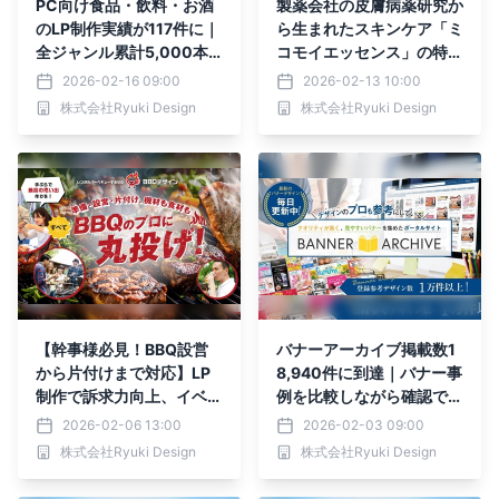
PC向け食品・飲料・お酒
製薬会社の皮膚病薬研究か
のLP制作実績が117件に｜
ら生まれたスキンケア「ミ
全ジャンル累計5,000本
コモイエッセンス」の特長
以上の制作実績
を伝えるLPを株式会社Ry
2026-02-16 09:00
2026-02-13 10:00
uki Designが制作
株式会社Ryuki Design
株式会社Ryuki Design
【幹事様必見！BBQ設営
バナーアーカイブ掲載数1
から片付けまで対応】LP
8,940件に到達｜バナー事
制作で訴求力向上、イベン
例を比較しながら確認でき
トスタイルのサービスを魅
るデザイン参考サイトとし
2026-02-06 13:00
2026-02-03 09:00
力的に紹介
て情報を拡充
株式会社Ryuki Design
株式会社Ryuki Design