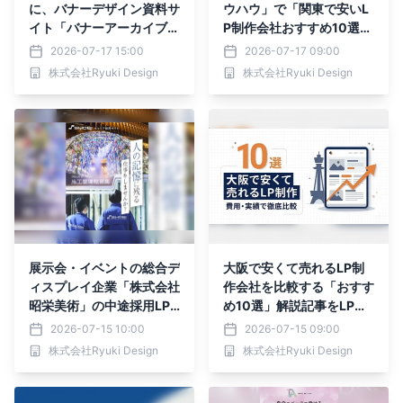
に、バナーデザイン資料サ
ウハウ」で「関東で安いL
イト「バナーアーカイブ」
P制作会社おすすめ10選」
の掲載点数が25,003点に
を比較する新記事を公開｜
2026-07-17 15:00
2026-07-17 09:00
増加｜株式会社Ryuki Des
株式会社Ryuki Design
株式会社Ryuki Design
株式会社Ryuki Design
ign
展示会・イベントの総合デ
大阪で安くて売れるLP制
ィスプレイ企業「株式会社
作会社を比較する「おすす
昭栄美術」の中途採用LP
め10選」解説記事をLPノ
（営業職・施工管理）を株
ウハウで公開｜株式会社R
2026-07-15 10:00
2026-07-15 09:00
式会社Ryuki Designが制
yuki Design
株式会社Ryuki Design
株式会社Ryuki Design
作