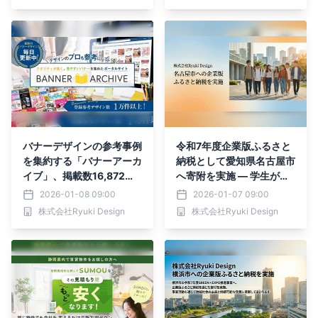
バナーデザインの参考事例
令和7年度企業版ふるさと
を集約する「バナーアーカ
納税として愛知県名古屋市
イブ」、掲載数16,872件
へ寄附を実施 ― 学生が集
に増加し制作資料としての
い、学び続けられる街づく
2026-01-08 09:00
2026-01-07 09:00
利便性を向上
りを支援
株式会社Ryuki Design
株式会社Ryuki Design