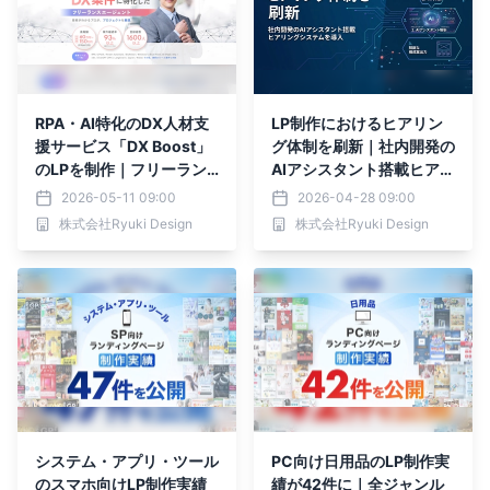
RPA・AI特化のDX人材支
LP制作におけるヒアリン
援サービス「DX Boost」
グ体制を刷新｜社内開発の
のLPを制作｜フリーラン
AIアシスタント搭載ヒアリ
スエンジニアと企業をつな
ングシステムを導入し、構
2026-05-11 09:00
2026-04-28 09:00
ぐ高訴求デザインを実現
成作成の精度向上へ
株式会社Ryuki Design
株式会社Ryuki Design
システム・アプリ・ツール
PC向け日用品のLP制作実
のスマホ向けLP制作実績
績が42件に｜全ジャンル