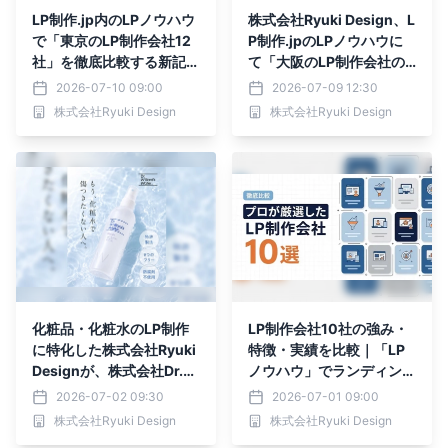
LP制作.jp内のLPノウハウ
株式会社Ryuki Design、L
で「東京のLP制作会社12
P制作.jpのLPノウハウに
社」を徹底比較する新記事
て「大阪のLP制作会社の
を公開｜株式会社Ryuki D
選び方」を解説する記事を
2026-07-10 09:00
2026-07-09 12:30
esign
公開
株式会社Ryuki Design
株式会社Ryuki Design
化粧品・化粧水のLP制作
LP制作会社10社の強み・
に特化した株式会社Ryuki
特徴・実績を比較｜「LP
Designが、株式会社Dr.ウ
ノウハウ」でランディング
ィラード・ウォーターのト
ページ制作会社の選び方を
2026-07-02 09:30
2026-07-01 09:00
ライアルキット販売用ラン
紹介
株式会社Ryuki Design
株式会社Ryuki Design
ディングページを制作しま