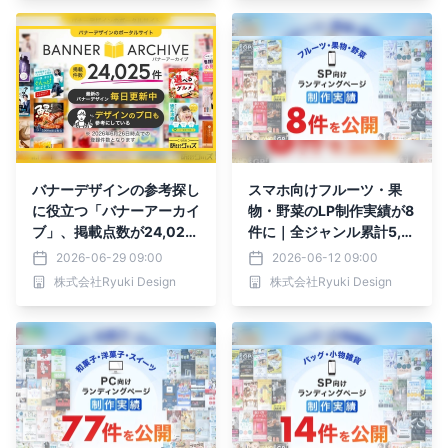
した
バナーデザインの参考探し
スマホ向けフルーツ・果
に役立つ「バナーアーカイ
物・野菜のLP制作実績が8
ブ」、掲載点数が24,025
件に｜全ジャンル累計5,0
件に増加｜配色・レイアウ
00本以上の制作実績
2026-06-29 09:00
2026-06-12 09:00
ト・訴求表現など多様なバ
株式会社Ryuki Design
株式会社Ryuki Design
ナー事例を閲覧できる資料
サイトとして内容を拡充