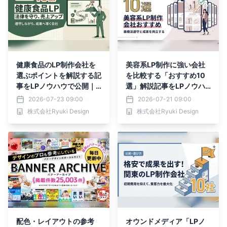
健康食品のLP制作会社を
美容系LP制作に強い会社
選ぶポイントを解説する記
を比較する「おすすめ10
事をLPノウハウで公開｜
選」解説記事をLPノウハ
株式会社Ryuki Design
ウで公開｜株式会社Ryuki
2026-07-23 09:00
2026-07-21 09:00
Design
株式会社Ryuki Design
株式会社Ryuki Design
配色・レイアウトの参考
オウンドメディア「LPノ