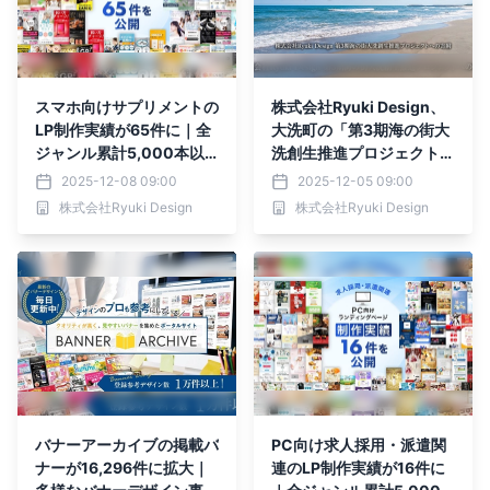
スマホ向けサプリメントの
株式会社Ryuki Design、
LP制作実績が65件に｜全
大洗町の「第3期海の街大
ジャンル累計5,000本以
洗創生推進プロジェクト」
上の制作実績
に寄附
2025-12-08 09:00
2025-12-05 09:00
株式会社Ryuki Design
株式会社Ryuki Design
バナーアーカイブの掲載バ
PC向け求人採用・派遣関
ナーが16,296件に拡大｜
連のLP制作実績が16件に