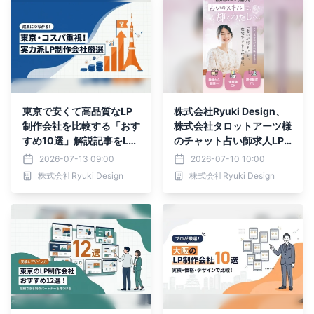
東京で安くて高品質なLP
株式会社Ryuki Design、
制作会社を比較する「おす
株式会社タロットアーツ様
すめ10選」解説記事をLP
のチャット占い師求人LP
ノウハウで公開｜株式会社
を制作｜完全在宅・未経験
2026-07-13 09:00
2026-07-10 10:00
Ryuki Design
向けの働き方を、明るく現
株式会社Ryuki Design
株式会社Ryuki Design
代的なデザインと応募導線
で伝える採用LPに