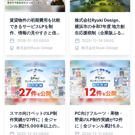
賃貸物件の初期費用を比較
株式会社Ryuki Design、
できるサービスLPを制
横浜市の令和7年度 地方創
作、情報の見やすさと信頼
生応援税制（企業版ふるさ
感を重視した不動産向けL
と納税）を通じてGREEN
2026-01-05 09:00
2025-12-24 09:00
Pデザイン事例を公開
×EXPO推進事業へ寄付を
株式会社Ryuki Design
株式会社Ryuki Design
実施
スマホ向けペットのLP制
PC向けフルーツ・果物・
作実績が27件に｜全ジャ
野菜のLP制作実績が12件
ンル累計5,000本以上の
に｜全ジャンル累計5,00
制作実績
0本以上の制作実績
2025-12-23 09:00
2025-12-11 09:00