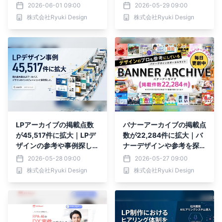
の制作実績
ービス「ファンフード」の
2026-06-01 09:00
2026-05-29 09:00
LPを制作
株式会社Ryuki Design
株式会社Ryuki Design
LPアーカイブの掲載点数
バナーアーカイブの掲載点
が45,517件に拡大｜LPデ
数が22,284件に拡大｜バ
ザインの参考や事例探しに
ナーデザインや参考を探す
役立つデザイン資料サイト
制作担当者向けに多様なデ
2026-05-28 09:00
2026-05-27 09:00
として情報量を充実
ザイン事例を掲載
株式会社Ryuki Design
株式会社Ryuki Design