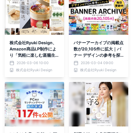
株式会社Ryuki Design、
バナーアーカイブの掲載点
Amazon商品LP制作によ
数が20,105件に拡大｜バ
り「気軽に楽しむ蒸籠生
ナー デザインの参考を探
活」のCVRが約1ヶ月で
す制作担当者に向けた事例
2026-03-06 10:00
2026-03-04 09:00
2％向上した実績を公開
集として情報量を強化
株式会社Ryuki Design
株式会社Ryuki Design