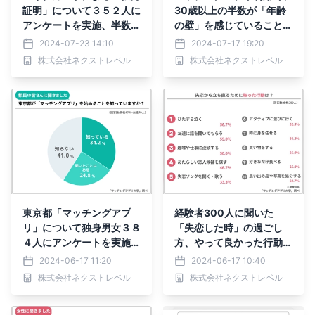
証明」について３５２人に
30歳以上の半数が「年齢
アンケートを実施、半数は
の壁」を感じていることが
マッチングアプリへの活用
判明
2024-07-23 14:10
2024-07-17 19:20
に賛成
株式会社ネクストレベル
株式会社ネクストレベル
東京都「マッチングアプ
経験者300人に聞いた
リ」について独身男女３８
「失恋した時」の過ごし
４人にアンケートを実施。
方、やって良かった行動・
都内認知度は３４.２%
NG行動TOP10
2024-06-17 11:20
2024-06-17 10:40
株式会社ネクストレベル
株式会社ネクストレベル