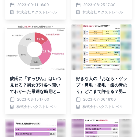
ち67.6％は使う金額を気に
52.4%がアプリを複数利
2023-09-11 16:00
2023-08-25 17:00
している
用していると回答
株式会社ネクストレベル
株式会社ネクストレベル
彼氏に「すっぴん」はいつ
好きな人の『おなら・ゲッ
見せる？男女351名へ聞い
プ・鼻毛・指毛・歯の青の
てわかった最適な時期とシ
り』どこまで許せる？男女
チュエーション！
256人にアンケート
2023-08-15 17:00
2023-07-06 18:00
株式会社ネクストレベル
株式会社ネクストレベル