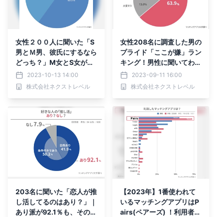
女性２００人に聞いた「S
女性208名に調査した男の
男とＭ男、彼氏にするなら
プライド「ここが嫌」ラン
どっち？」M女とS女が実
キング！男性に聞いてわか
際に付き合ってるのはS
ったプライドを傷つけない
2023-10-13 14:00
2023-09-11 16:00
男・M男？
「正しいトリセツ」も
株式会社ネクストレベル
株式会社ネクストレベル
203名に聞いた「恋人が推
【2023年】1番使われて
し活してるのはあり？」｜
いるマッチングアプリはP
あり派が92.1％も、そのう
airs(ペアーズ) ！利用者の