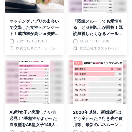
マッチングアプリの出会い
「既読スルーしても愛情あ
で交際した女性へアンケー
る」と６割以上が回答！既
ト！成功率が高いor失敗
読無視したくなるメール１
しやすい告白とは？
５条件
2021-12-06 15:00
2021-11-11 16:00
株式会社ネクストレベル
株式会社ネクストレベル
AB型女子と恋愛したい方
2020年以降、新婚旅行は
必見！1番相性がよかった
どう変わった？行き先や費
血液型をAB型女子146人
用等、最新のハネムーン事
にアンケート
情をアンケート調査