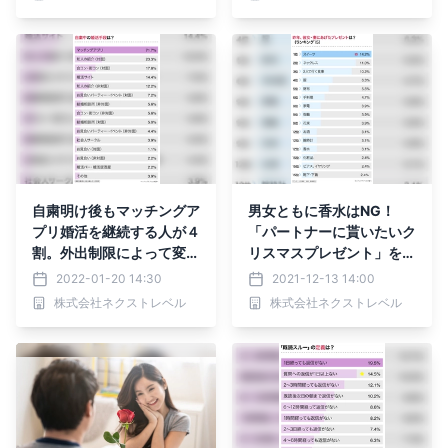
自粛明け後もマッチングア
男女ともに香水はNG！
プリ婚活を継続する人が４
「パートナーに貰いたいク
割。外出制限によって変化
リスマスプレゼント」を男
した婚活事情とは
女284名にアンケート
2022-01-20 14:30
2021-12-13 14:00
株式会社ネクストレベル
株式会社ネクストレベル