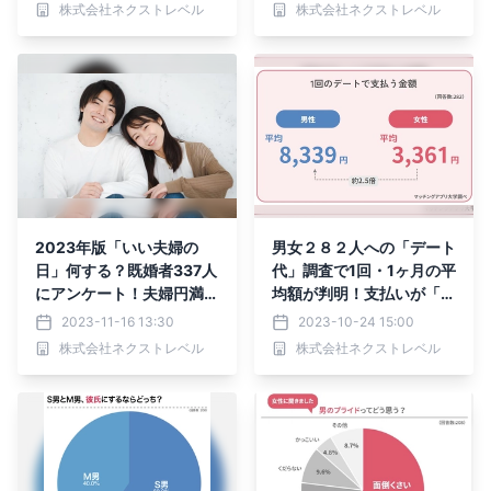
株式会社ネクストレベル
株式会社ネクストレベル
2023年版「いい夫婦の
男女２８２人への「デート
日」何する？既婚者337人
代」調査で1回・1ヶ月の平
にアンケート！夫婦円満の
均額が判明！支払いが「き
秘訣とは
つい」と答えた人は約３
2023-11-16 13:30
2023-10-24 15:00
０%
株式会社ネクストレベル
株式会社ネクストレベル