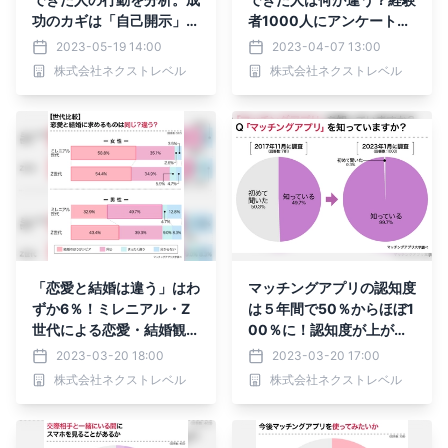
功のカギは「自己開示」に
者1000人にアンケート調
あり！アプリを通じて恋人
査を実施し、見えてき
2023-05-19 14:00
2023-04-07 13:00
ができた人の7割が顔写真
た”成果”の違い
株式会社ネクストレベル
株式会社ネクストレベル
を公開
「恋愛と結婚は違う」はわ
マッチングアプリの認知度
ずか6％！ミレニアル・Z
は５年間で50％からほぼ1
世代による恋愛・結婚観の
00％に！認知度が上がっ
違いを調査
た理由とは？
2023-03-20 18:00
2023-03-20 17:00
株式会社ネクストレベル
株式会社ネクストレベル