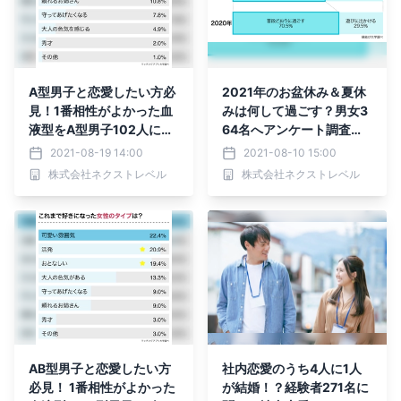
A型男子と恋愛したい方必
2021年のお盆休み＆夏休
見！1番相性がよかった血
みは何して過ごす？男女3
液型をA型男子102人にア
64名へアンケート調査し
ンケート
ました
2021-08-19 14:00
2021-08-10 15:00
株式会社ネクストレベル
株式会社ネクストレベル
AB型男子と恋愛したい方
社内恋愛のうち4人に1人
必見！ 1番相性がよかった
が結婚！？経験者271名に