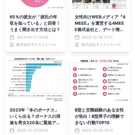
65％の彼女が「彼氏の年
女性向けWEBメディア『4
収を知っている」と回答！
MEEE』を運営する4MEE
うまく聞き出す方法とは？
E株式会社と、デート情報
メディア『縁結び大学』を
2024-01-17 10:40
2023-12-18 13:10
展開する株式会社ネクスト
株式会社ネクストレベル
株式会社ネクストレベル
レベルが業務提携
2023年「冬のボーナス」
B型と交際経験のある女性
いくら出る？ボーナスの用
が告白！B型男子の理解で
途を男女220名に緊急アン
きない行動TOP10
ケート！
2023-12-13 09:10
2023-12-05 15:10