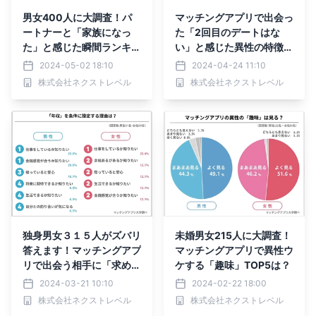
男女400人に大調査！パ
マッチングアプリで出会っ
ートナーと「家族になっ
た「2回目のデートはな
た」と感じた瞬間ランキン
い」と感じた異性の特徴と
グ発表
は！？経験者男女367人に
2024-05-02 18:10
2024-04-24 11:10
アンケート
株式会社ネクストレベル
株式会社ネクストレベル
独身男女３１５人がズバリ
未婚男女215人に大調査！
答えます！マッチングアプ
マッチングアプリで異性ウ
リで出会う相手に「求める
ケする「趣味」TOP5は？
年収」
2024-03-21 10:10
2024-02-22 18:00
株式会社ネクストレベル
株式会社ネクストレベル