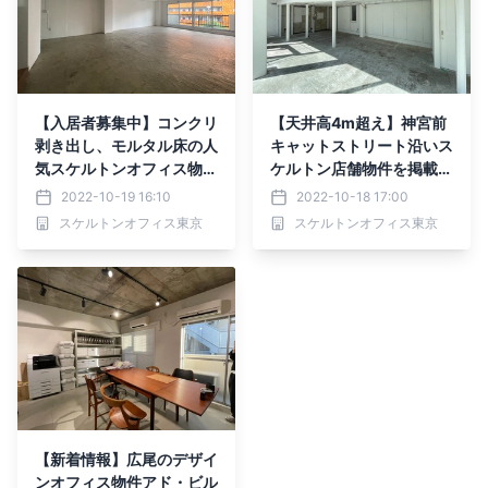
【入居者募集中】コンクリ
【天井高4m超え】神宮前
剥き出し、モルタル床の人
キャットストリート沿いス
気スケルトンオフィス物件
ケルトン店舗物件を掲載し
に空室出ました！
ました
2022-10-19 16:10
2022-10-18 17:00
スケルトンオフィス東京
スケルトンオフィス東京
【新着情報】広尾のデザイ
ンオフィス物件アド・ビル