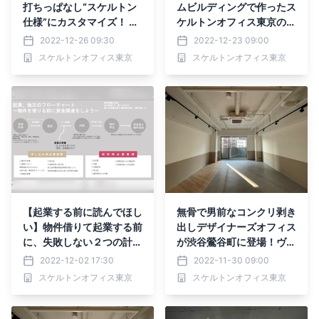
打ちっぱなし“スケルトン
ムビルディングで作ったス
仕様”にカスタマイズ！ ス
ケルトンオフィス東京のオ
ケルトンオフィスのシリー
フィスが完成しました！社
2022-12-26 09:30
2022-12-23 09:00
ズ化、第一弾を発表
員自らの手で作り上げるオ
スケルトンオフィス東京
スケルトンオフィス東京
フィスのご提案。
【起業する前に読んでほし
無骨で男前なコンクリ剥き
い】物件借りて起業する前
出しデザイナーズオフィス
に、失敗しない２つの計画
が渋谷鶯谷町に登場！ヴィ
を書いて実現にしよう〜2
ンテージ感がエモすぎるス
2022-12-02 17:30
2022-11-30 09:00
024年5月創業支援相談会
ケルトンオフィス。
スケルトンオフィス東京
スケルトンオフィス東京
開催中～