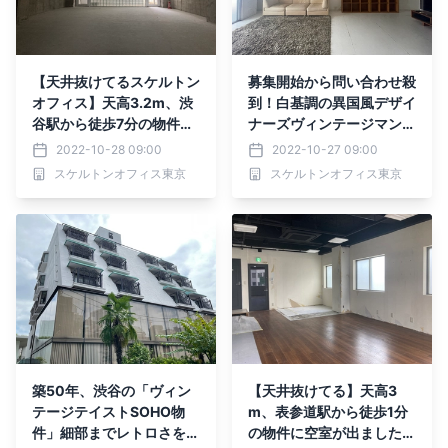
【天井抜けてるスケルトン
募集開始から問い合わせ殺
オフィス】天高3.2m、渋
到！白基調の異国風デザイ
谷駅から徒歩7分の物件に
ナーズヴィンテージマンシ
空室が出ました！【事務
ョンをご紹介。
2022-10-28 09:00
2022-10-27 09:00
所、店舗物件】
スケルトンオフィス東京
スケルトンオフィス東京
築50年、渋谷の「ヴィン
【天井抜けてる】天高3
テージテイストSOHO物
m、表参道駅から徒歩1分
件」細部までレトロさを感
の物件に空室が出ました！