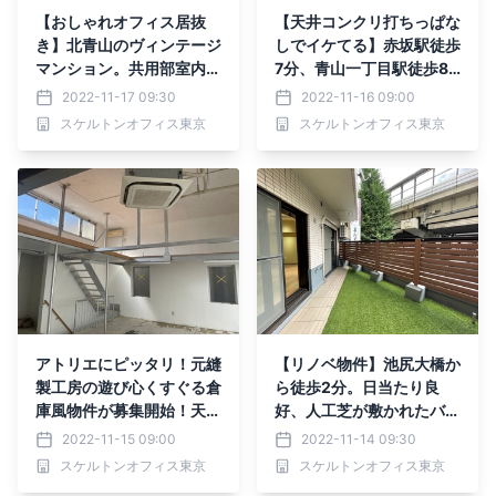
【おしゃれオフィス居抜
【天井コンクリ打ちっぱな
き】北青山のヴィンテージ
しでイケてる】赤坂駅徒歩
マンション。共用部室内と
7分、青山一丁目駅徒歩8
もに綺麗にリノベされた最
分の人気エリアにおしゃれ
2022-11-17 09:30
2022-11-16 09:00
上階角部屋に空き予定出ま
新築物件登場！
スケルトンオフィス東京
スケルトンオフィス東京
した！
アトリエにピッタリ！元縫
【リノベ物件】池尻大橋か
製工房の遊び心くすぐる倉
ら徒歩2分。日当たり良
庫風物件が募集開始！天高
好、人工芝が敷かれたバル
3.8mのコンクリ剥き出し
コニー付き物件が入居者募
2022-11-15 09:00
2022-11-14 09:30
スケルトンがたまらなくお
集開始しました！
スケルトンオフィス東京
スケルトンオフィス東京
しゃれ。