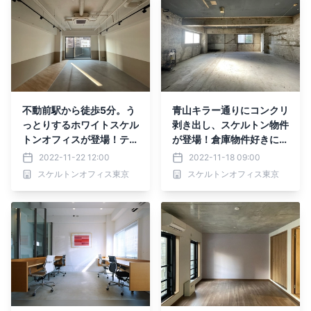
不動前駅から徒歩5分。う
青山キラー通りにコンクリ
っとりするホワイトスケル
剥き出し、スケルトン物件
トンオフィスが登場！テレ
が登場！倉庫物件好きには
フォンブース、会議室、受
嬉しい作り込めるおしゃれ
2022-11-22 12:00
2022-11-18 09:00
付ブースつき充実設備のセ
空間。オフィスや店舗物件
スケルトンオフィス東京
スケルトンオフィス東京
ットアップオフィス物件を
としても利用可能。
ご紹介！