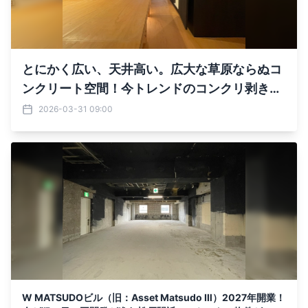
とにかく広い、天井高い。広大な草原ならぬコ
ンクリート空間！今トレンドのコンクリ剥き出
しスケルトンオフィスが登場！
2026-03-31 09:00
W MATSUDOビル（旧：Asset Matsudo Ⅲ）2027年開業！