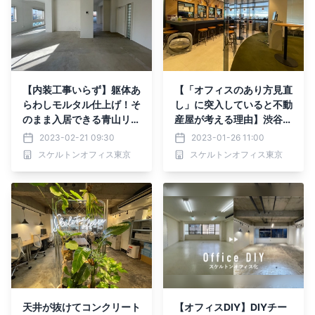
【内装工事いらず】躯体あ
【「オフィスのあり方見直
らわしモルタル仕上げ！そ
し」に突入していると不動
のまま入居できる青山リノ
産屋が考える理由】渋谷区
ベマンション「316青山」
の200坪の居抜きオフィ
2023-02-21 09:30
2023-01-26 11:00
が入居テナント募集開始！
スの入居者を募集開始！
スケルトンオフィス東京
スケルトンオフィス東京
天井が抜けてコンクリート
【オフィスDIY】DIYチー