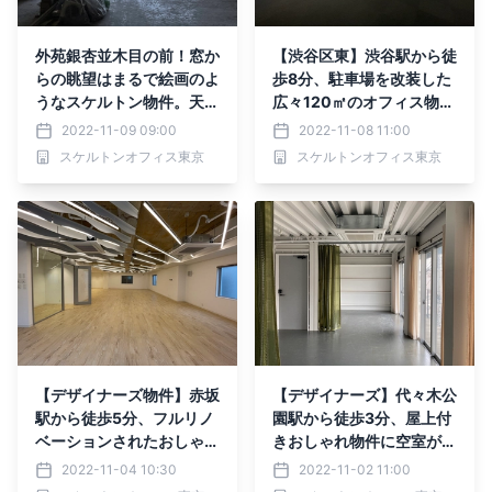
外苑銀杏並木目の前！窓か
【渋谷区東】渋谷駅から徒
らの眺望はまるで絵画のよ
歩8分、駐車場を改装した
うなスケルトン物件。天井
広々120㎡のオフィス物件
張りされていた区画をコン
が登場！【配管剥き出し】
2022-11-09 09:00
2022-11-08 11:00
クリ剥き出し工事してその
スケルトンオフィス東京
スケルトンオフィス東京
まま居抜きで募集。
【デザイナーズ物件】赤坂
【デザイナーズ】代々木公
駅から徒歩5分、フルリノ
園駅から徒歩3分、屋上付
ベーションされたおしゃれ
きおしゃれ物件に空室が出
物件が登場！【事務所、店
ました！【事務所、店舗物
2022-11-04 10:30
2022-11-02 11:00
舗物件】
件】