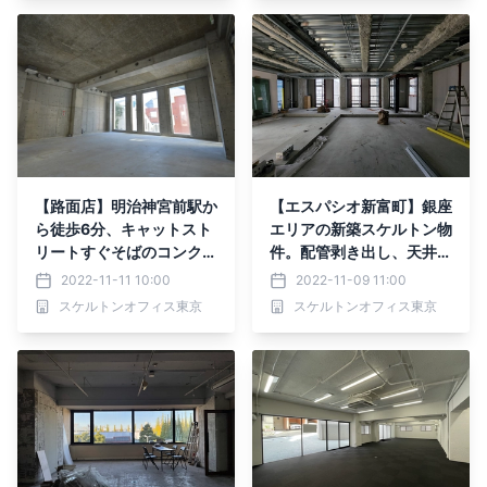
【路面店】明治神宮前駅か
【エスパシオ新富町】銀座
ら徒歩6分、キャットスト
エリアの新築スケルトン物
リートすぐそばのコンクリ
件。配管剥き出し、天井が
ート打ちっぱなし物件が登
抜けた完全スケルトンだか
2022-11-11 10:00
2022-11-09 11:00
場！全面コンクリで重厚感
らできる自分たちらしいオ
スケルトンオフィス東京
スケルトンオフィス東京
たっぷりの躯体。
フィスづくり。