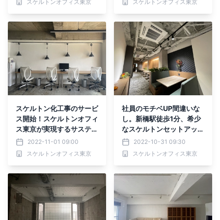
スケルトンオフィス東京
スケルトンオフィス東京
スケルトン化工事のサービ
社員のモチベUP間違いな
ス開始！スケルトンオフィ
し。新橋駅徒歩1分、希少
ス東京が実現するサステナ
なスケルトンセットアップ
ブルな物件作り。無駄を最
オフィス物件をご紹介！
2022-11-01 09:00
2022-10-31 09:30
小限に抑える『スケルトン
スケルトンオフィス東京
スケルトンオフィス東京
物件』という選択肢。